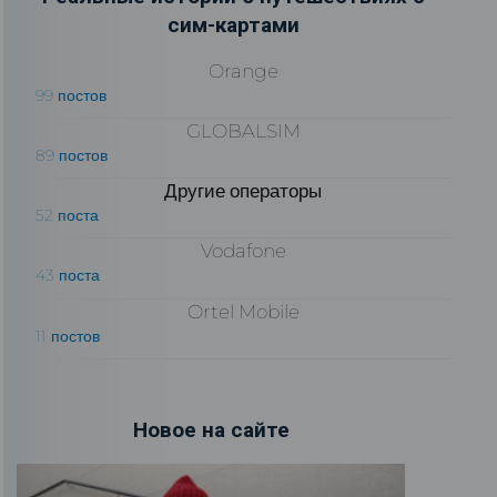
сим-картами
Orange
99 постов
GLOBALSIM
89 постов
Другие операторы
52 поста
Vodafone
43 поста
Ortel Mobile
11 постов
Новое на сайте