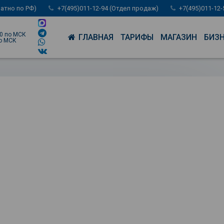
латно по РФ)
+7(495)011-12-94 (Отдел продаж)
+7(495)011-12
00 по МСК
ГЛАВНАЯ
ТАРИФЫ
МАГАЗИН
БИЗ
по МСК