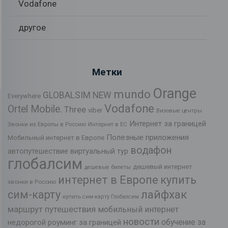
Vodafone
другое
Метки
Orange
mundo
GLOBALSIM NEW
Everywhere
Vodafone
Ortel Mobile.
Three
viber
Визовые центры
Интернет за границей
Звонки из Европы в Россию
Интернет в ЕС
Полезные приложения
Мобильный интернет в Европе
водафон
автопутешествие
виртуальный тур
глобалсим
дешевый интернет
дешевые билеты
интернет в Европе
купить
звонки в Россию
лайфхак
сим-карту
купить сим-карту Глобалсим
маршрут путешествия
мобильный интернет
новости
обучение за
недорогой роуминг за границей