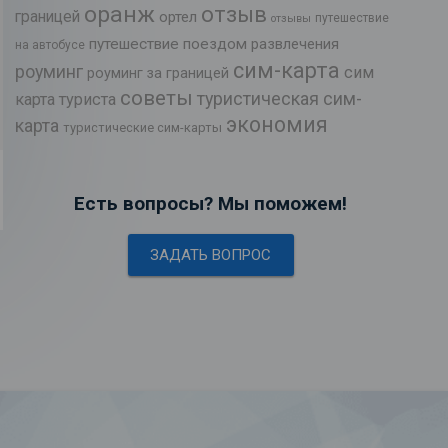
оранж
отзыв
границей
ортел
путешествие
отзывы
путешествие поездом
развлечения
на автобусе
сим-карта
роуминг
сим
роуминг за границей
советы
туристическая сим-
карта туриста
экономия
карта
туристические сим-карты
Есть вопросы? Мы поможем!
ЗАДАТЬ ВОПРОС