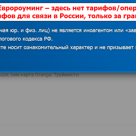
есяца, возьмем бесплатную сим карту от
ан большой и тарифы на звонки выгодные, как и
не жалейте времени и ищите выгодное
ьше
,
сим карта Orange
,
Труймясто