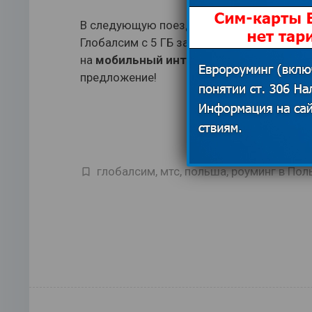
В следующую поездку в Индию через полм
Глобалсим с 5 ГБ за 29$ (так и охват стр
на
мобильный интернет
). Всем удачи, 
предложение!
глобалсим
,
мтс
,
польша
,
роуминг в Пол