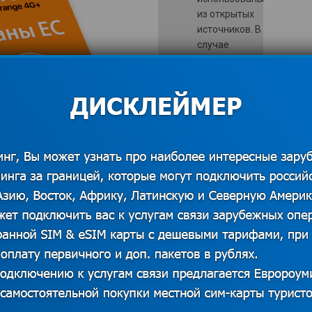
из открытых
источников. В
случае
наличия прав
на данный
материал
просим
❗
связаться с
редакцией
для решения
вопроса о
корректном
указании
авторства или
удаления
изображения.
Показать
контакты