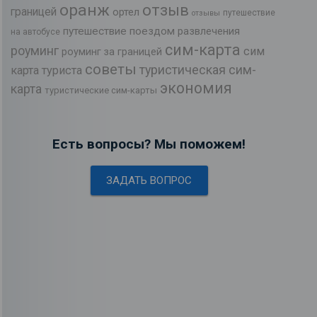
оранж
отзыв
границей
ортел
путешествие
отзывы
путешествие поездом
развлечения
на автобусе
сим-карта
роуминг
сим
роуминг за границей
советы
туристическая сим-
карта туриста
экономия
карта
туристические сим-карты
Есть вопросы? Мы поможем!
ЗАДАТЬ ВОПРОС