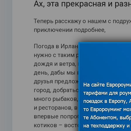
Ах, эта прекрасная и раз
Теперь расскажу о нашем с подр
приключении подробнее,
Погода в Ирландии – непостоянна
нужно с таким расчетом, чтоб мо
дождя и ветра, но и при необход
день, дабы мы вполне ощутили а
друзья предложили отправиться 
город, добраться до него можно з
много рыбаков, лодок и снастей,
и ресторанов, в которых мы отве
впервые попробовали гиннес. А е
котиков – восторга было море! В