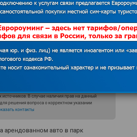
и из жизни рыбаков.
кам по Дублину. Он – относительно
ой, замками и крепостями.
emple Bar. Еще мы ходили на
производящему виски. Очень
 источников. В случае наличия прав на данный
 для решения вопроса о корректном указании
казать контакты
а арендованном авто в парк