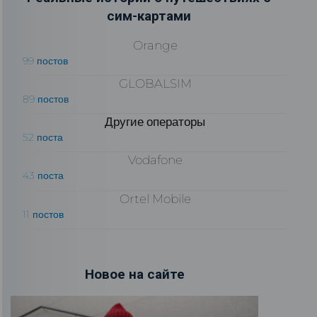
сим-картами
Orange
99 постов
GLOBALSIM
89 постов
Другие операторы
52 поста
Vodafone
43 поста
Ortel Mobile
11 постов
Новое на сайте