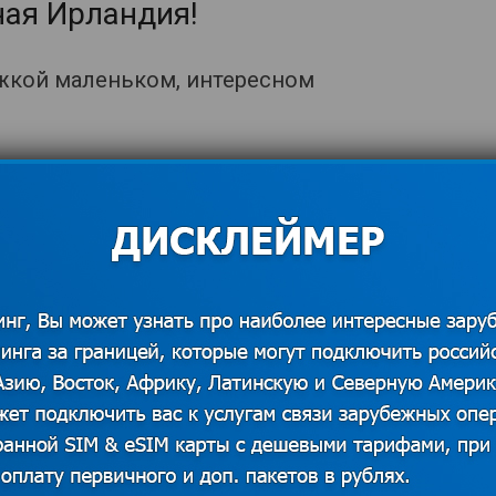
ная Ирландия!
ужкой маленьком, интересном
я и капризная, потому одеваться
жно было утеплиться и защититься от
имости – снять лишнее. На следующий
тмосферу и колорит Ирландии, наши
в Хоупф. Это небольшой прибрежный
а 50 минут на электричке. В Хоупфе
 очень атмосферных заведений – пабов
дали молочный суп из рыбы – чаудер и
ще мы увидели на берегу морских
 Хоупфе красивейшие пейзажи и все