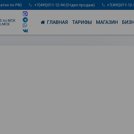
латно по РФ)
+7(495)011-12-94 (Отдел продаж)
+7(495)011-12
00 по МСК
ГЛАВНАЯ
ТАРИФЫ
МАГАЗИН
БИЗ
по МСК