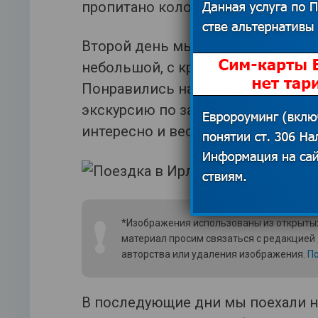
пропитано колоритом и историям
Второй день мы посвятили прогул
небольшой, с красивой архитектур
Понравились нам пабы в районе T
экскурсию по заводу Джеймсон, 
интересно и весело!
❗
*Изображения использованы из открытых
материал просим связаться с редакцией
авторства или удаления изображения.
По
В последующие дни мы поехали н