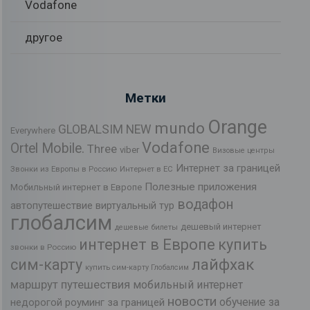
Vodafone
другое
Метки
Orange
mundo
GLOBALSIM NEW
Everywhere
Vodafone
Ortel Mobile.
Three
viber
Визовые центры
Интернет за границей
Звонки из Европы в Россию
Интернет в ЕС
Полезные приложения
Мобильный интернет в Европе
водафон
автопутешествие
виртуальный тур
глобалсим
дешевый интернет
дешевые билеты
интернет в Европе
купить
звонки в Россию
лайфхак
сим-карту
купить сим-карту Глобалсим
маршрут путешествия
мобильный интернет
новости
обучение за
недорогой роуминг за границей