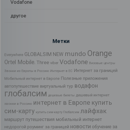
Vodafone
другое
Метки
Orange
mundo
GLOBALSIM NEW
Everywhere
Vodafone
Ortel Mobile.
Three
viber
Визовые центры
Интернет за границей
Звонки из Европы в Россию
Интернет в ЕС
Полезные приложения
Мобильный интернет в Европе
водафон
автопутешествие
виртуальный тур
глобалсим
дешевый интернет
дешевые билеты
интернет в Европе
купить
звонки в Россию
лайфхак
сим-карту
купить сим-карту Глобалсим
маршрут путешествия
мобильный интернет
новости
обучение за
недорогой роуминг за границей