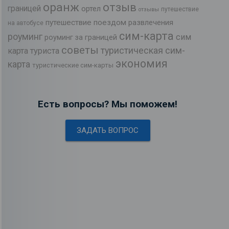
оранж
отзыв
границей
ортел
путешествие
отзывы
путешествие поездом
развлечения
на автобусе
сим-карта
роуминг
сим
роуминг за границей
советы
туристическая сим-
карта туриста
экономия
карта
туристические сим-карты
Есть вопросы? Мы поможем!
ЗАДАТЬ ВОПРОС