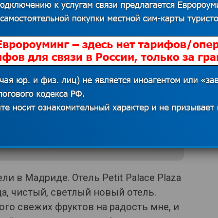
сства Каталонии – впечатлил,
ь понравился музей Фонд Жоана Миро –
азочаровал Музей Пикассо – не
 заскучала в музее современного
то я устала, не знаю.
 источников. В случае наличия прав на данный
 для решения вопроса о корректном указании
казать контакты
 в Мадриде. Отель Petit Palace Plaza
да, чистый, светлый новый отель.
ого свежих фруктов на радость мне, и