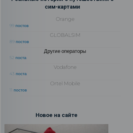
сим-картами
Orange
99 постов
GLOBALSIM
89 постов
Другие операторы
52 поста
Vodafone
43 поста
Ortel Mobile
11 постов
Новое на сайте