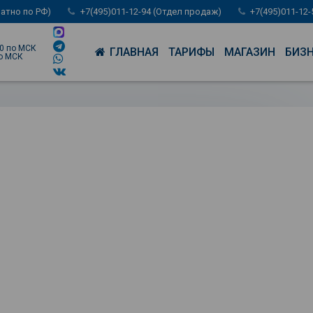
латно по РФ)
+7(495)011-12-94 (Отдел продаж)
+7(495)011-12
00 по МСК
ГЛАВНАЯ
ТАРИФЫ
МАГАЗИН
БИЗ
по МСК