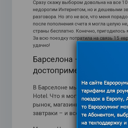
Сразу скажу выбором довольна на все 100
недорогим Интернетом, но и дешевыми зв
разговора. Но это не все, что меня порад
после пополнения счета я могла целую н
страны бесплатно. Конечно, пригодилось м
За всю поездку потратила на связь 15 ев
удачно!
Барселона – Мадрид: мои
достопримечательностя
В Барселоне мы были двое суток.
Hotel. Что я могу о нем сказать: 
рынок, магазины. Приятное обслу
завтраки – и все это по доступны