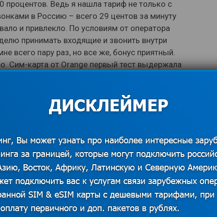
 процентов. Ведь я нашла тариф не только с
онками в Россию – всего 29 центов за минуту
овало и привлекло. По условиям от оператора
еделю принимать входящие и звонить внутри
не всего пару раз, но все же, бонус приятный.
ро. Сим-карта от Orange первый тест выдержала
 впечатления от отелей и
х
 Выбрали для себя отель Moderno
удачное расположение, рядом метро,
живание, уютные номера, вкусные
м ценам.