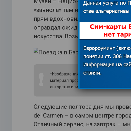
Музеи – Национальный музей иску
«зависла» там на три часа. Очен
прям вдохновилась. Несколько р
оправдал ожиданий. Ну и вовсе я
искусства. Возможно, из-за того, ч
❗
*Изображения использованы из открытых
материал просим связаться с редакцией
авторства или удаления изображения.
По
Следующие полтора дня мы провели
del Carmen – в самом центре горо
Отличный сервис, на завтрак – мн