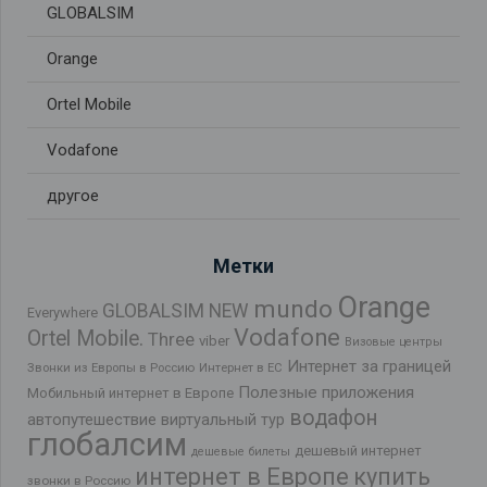
GLOBALSIM
Orange
Ortel Mobile
Vodafone
другое
Метки
Orange
mundo
GLOBALSIM NEW
Everywhere
Vodafone
Ortel Mobile.
Three
viber
Визовые центры
Интернет за границей
Звонки из Европы в Россию
Интернет в ЕС
Полезные приложения
Мобильный интернет в Европе
водафон
автопутешествие
виртуальный тур
глобалсим
дешевый интернет
дешевые билеты
интернет в Европе
купить
звонки в Россию