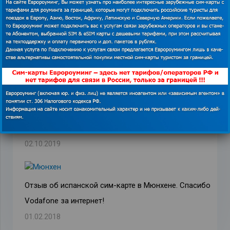
Похожие записи
Впечатления от отеля Sharaya Boutique Hotel в
Таиланде и роуминг-услуг «Мегафона»
02.03.2018
Отзыв о сим-карте Globalsim Direct для Бельгии
02.10.2019
Отзыв об испанской сим-карте в Мюнхене. Спасибо
Vodafone за интернет!
01.02.2018