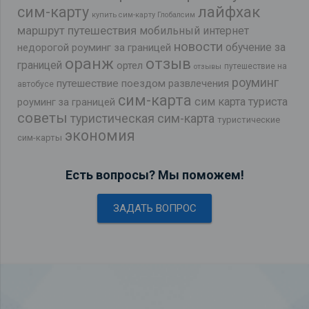
лайфхак
сим-карту
купить сим-карту Глобалсим
маршрут путешествия
мобильный интернет
новости
обучение за
недорогой роуминг за границей
оранж
отзыв
границей
ортел
путешествие на
отзывы
роуминг
путешествие поездом
развлечения
автобусе
сим-карта
сим карта туриста
роуминг за границей
советы
туристическая сим-карта
туристические
экономия
сим-карты
Есть вопросы? Мы поможем!
ЗАДАТЬ ВОПРОС