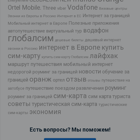
Everywhere
Vodafone
Ortel Mobile.
Three
viber
Визовые центры
Интернет за границей
Звонки из Европы в Россию
Интернет в ЕС
Полезные приложения
Мобильный интернет в Европе
водафон
автопутешествие
виртуальный тур
глобалсим
дешевый интернет
дешевые билеты
интернет в Европе
купить
звонки в Россию
лайфхак
сим-карту
купить сим-карту Глобалсим
маршрут путешествия
мобильный интернет
новости
обучение за
недорогой роуминг за границей
оранж
отзыв
границей
ортел
путешествие на
отзывы
роуминг
путешествие поездом
развлечения
автобусе
сим-карта
сим карта туриста
роуминг за границей
советы
туристическая сим-карта
туристические
экономия
сим-карты
Есть вопросы? Мы поможем!