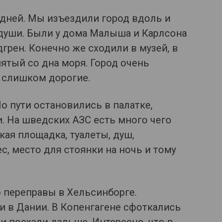
дней. Мы изъездили город вдоль и
души. Были у дома Малыша и Карлсона
грен. Конечно же сходили в музей, в
ятый со дна моря. Город очень
 слишком дорогие.
о пути остановились в палатке,
и. На шведских АЗС есть много чего
кая площадка, туалеты, душ,
с, место для стоянки на ночь и тому
 переправы в Хельсинборге.
и в Дании. В Копенгагене сфоткались
 и поехали дальше. Интересно, что в