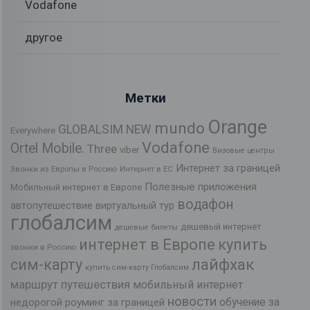
Vodafone
другое
Метки
Orange
mundo
GLOBALSIM NEW
Everywhere
Vodafone
Ortel Mobile.
Three
viber
Визовые центры
Интернет за границей
Звонки из Европы в Россию
Интернет в ЕС
Полезные приложения
Мобильный интернет в Европе
водафон
автопутешествие
виртуальный тур
глобалсим
дешевый интернет
дешевые билеты
интернет в Европе
купить
звонки в Россию
лайфхак
сим-карту
купить сим-карту Глобалсим
маршрут путешествия
мобильный интернет
новости
обучение за
недорогой роуминг за границей