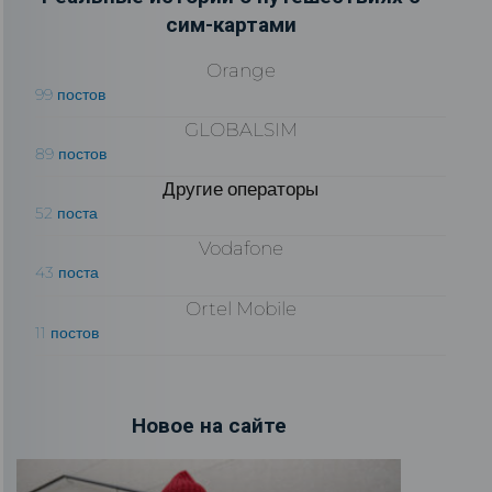
сим-картами
Orange
99 постов
GLOBALSIM
89 постов
Другие операторы
52 поста
Vodafone
43 поста
Ortel Mobile
11 постов
Новое на сайте