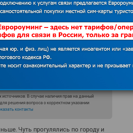
 источников. В случае наличия прав на данный
 для решения вопроса о корректном указании
казать контакты
ньше. Чуть прогулялись по городу и