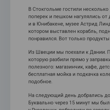
В Стокгольме гостили несколько 
поперек и пешком нагулялись от 
и в Юнибакене, музее Астрид Линд
котором выставлен корабль, подн
понравился. Вот только продукты
Из Швеции мы поехали к Дании. П
которую разбили прямо у заправк
полезного: магазинчик, кафе, детс
бесплатная мойка и подкачка коле
подобное.
На следующий день добрались до
Буквально через 15 минут мы был
у Русалочки, побродили по городу