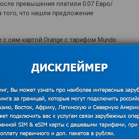
после превышения платили 0.07 Евро/
а того, что нашли предложение
 с сим-картой Orange c тарифом Mundo
 туристическая сим-карта оказалась
симки 10 ГБ интернета всего за 15
. По ценам на Интернет она явно
ря уже о наших операторах: 750 мб
 безлимитные входящие за 20 евро на
e Mundo
можно в России (мы так,
з забыли ее дома, о чем потом сурово
зался прямо- таки вызовом нашему