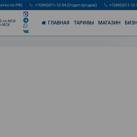
латно по РФ)
+7(495)011-12-94 (Отдел продаж)
+7(495)011-12
00 по МСК
ГЛАВНАЯ
ТАРИФЫ
МАГАЗИН
БИЗ
по МСК