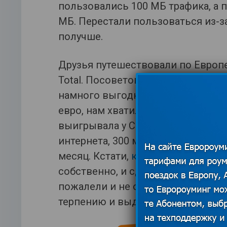
пользовались 100 МБ трафика, а 
МБ. Перестали пользоваться из-з
получше.
Друзья путешествовали по Европе
Total. Посоветовали ее и нам. Эта
намного выгоднее нашей прежней 
евро, нам хватило на всю поездку
выигрывала у ComfortWay, не гово
интернета, 300 минут по Европе и
месяц. Кстати,
купить карту Orang
собственно, и сделали). В этот ра
пожалели и не один раз, МТС ока
терпению и выдержке.