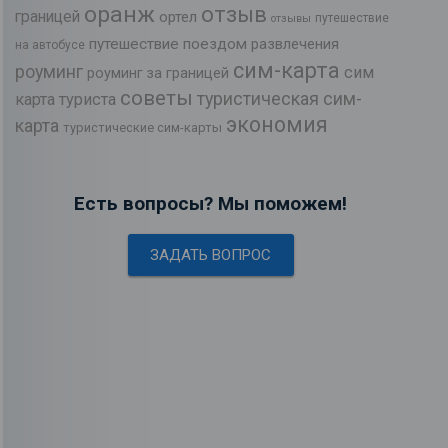
оранж
отзыв
границей
ортел
путешествие
отзывы
путешествие поездом
развлечения
на автобусе
сим-карта
роуминг
сим
роуминг за границей
советы
туристическая сим-
карта туриста
экономия
карта
туристические сим-карты
Есть вопросы? Мы поможем!
ЗАДАТЬ ВОПРОС