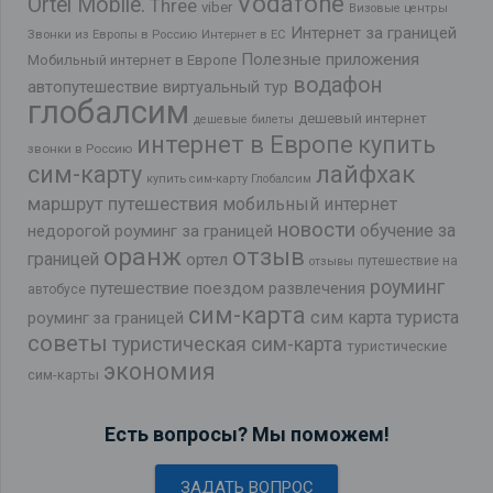
Vodafone
Ortel Mobile.
Three
viber
Визовые центры
Интернет за границей
Звонки из Европы в Россию
Интернет в ЕС
Полезные приложения
Мобильный интернет в Европе
водафон
автопутешествие
виртуальный тур
глобалсим
дешевый интернет
дешевые билеты
интернет в Европе
купить
звонки в Россию
лайфхак
сим-карту
купить сим-карту Глобалсим
маршрут путешествия
мобильный интернет
новости
обучение за
недорогой роуминг за границей
оранж
отзыв
границей
ортел
путешествие на
отзывы
роуминг
путешествие поездом
развлечения
автобусе
сим-карта
сим карта туриста
роуминг за границей
советы
туристическая сим-карта
туристические
экономия
сим-карты
Есть вопросы? Мы поможем!
ЗАДАТЬ ВОПРОС