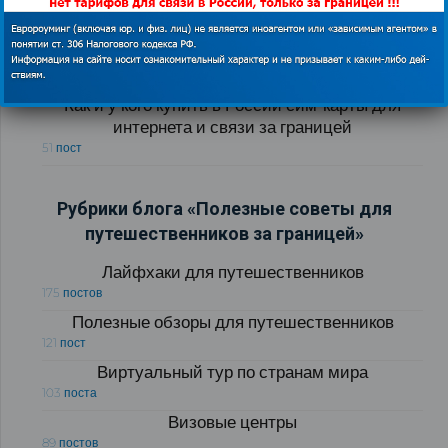
Как экономить в роуминге за границей
76 постов
Бесплатный WI-FI за границей
54 поста
Как и у кого купить в России сим-карты для
интернета и связи за границей
51 пост
Рубрики блога «Полезные советы для
путешественников за границей»
Лайфхаки для путешественников
175 постов
Полезные обзоры для путешественников
121 пост
Виртуальный тур по странам мира
103 поста
Визовые центры
89 постов