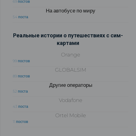
69 постов
На автобусе по миру
54 поста
Реальные истории о путешествиях с сим-
картами
Orange
99 постов
GLOBALSIM
89 постов
Другие операторы
52 поста
Vodafone
43 поста
Ortel Mobile
11 постов