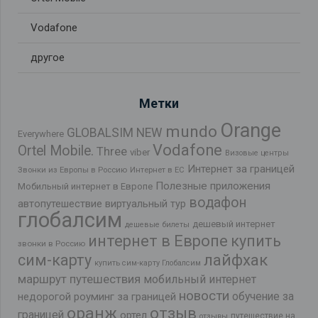
Vodafone
другое
Метки
Orange
mundo
GLOBALSIM NEW
Everywhere
Vodafone
Ortel Mobile.
Three
viber
Визовые центры
Интернет за границей
Звонки из Европы в Россию
Интернет в ЕС
Полезные приложения
Мобильный интернет в Европе
водафон
автопутешествие
виртуальный тур
глобалсим
дешевый интернет
дешевые билеты
интернет в Европе
купить
звонки в Россию
лайфхак
сим-карту
купить сим-карту Глобалсим
маршрут путешествия
мобильный интернет
новости
обучение за
недорогой роуминг за границей
оранж
отзыв
границей
ортел
путешествие на
отзывы