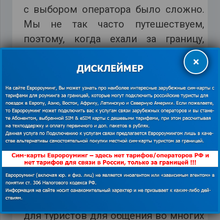
с выбором оператора было сложно.
Мы не так часто путешествуем,
поэтому, когда ехали за границу,
выбирали предложения местных
×
операторов, так как других варианты
на тот момент были менее
выгодными. В принципе, так можно
было сделать и на Мальте, но не
хотелось выбрасывать деньги на
ветер. Ведь потом местная сим-карта
будет не пригодна. Поэтому я начала
мониторить и анализировать
предложения компаний, которые
подключают универсальные тарифы
для туристов для общения во многих