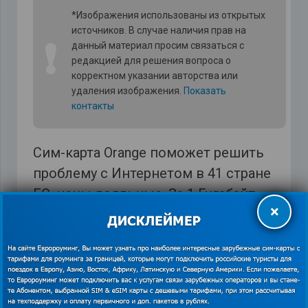
*Изображения использованы из открытых
источников. В случае наличия прав на
❗
данный материал просим связаться с
редакцией для решения вопроса о
корректном указании авторства или
удаления изображения.
Показать
контакты
Сим-карта Orange поможет решить
проблему с Интернетом в 41 стране
ЕС, цены лояльные. За 1 Гигабайт
×
абоненту нужно заплатить 7 €, за 2
Гигабайта – 10 €, за 3 Гигабайта – 15 €.
Больше деталей о тарифах для
Европы и других стран читайте на
https://euroaming.ru/
.