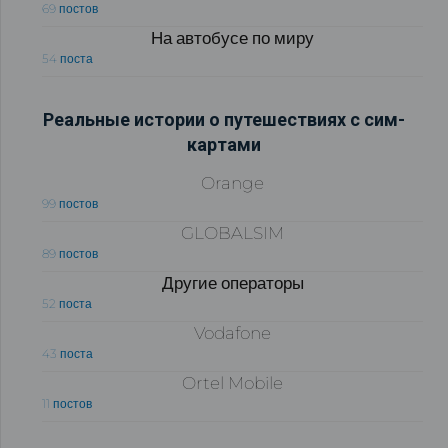
69 постов
На автобусе по миру
54 поста
Реальные истории о путешествиях с сим-
картами
Orange
99 постов
GLOBALSIM
89 постов
Другие операторы
52 поста
Vodafone
43 поста
Ortel Mobile
11 постов