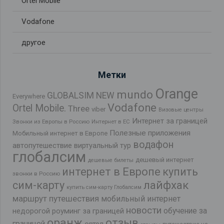
Ortel Mobile
Vodafone
другое
Метки
Orange
mundo
GLOBALSIM NEW
Everywhere
Vodafone
Ortel Mobile.
Three
viber
Визовые центры
Интернет за границей
Звонки из Европы в Россию
Интернет в ЕС
Полезные приложения
Мобильный интернет в Европе
водафон
автопутешествие
виртуальный тур
глобалсим
дешевый интернет
дешевые билеты
интернет в Европе
купить
звонки в Россию
лайфхак
сим-карту
купить сим-карту Глобалсим
маршрут путешествия
мобильный интернет
новости
обучение за
недорогой роуминг за границей
оранж
отзыв
границей
ортел