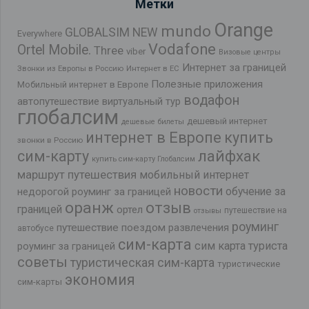
Метки
Orange
mundo
GLOBALSIM NEW
Everywhere
Vodafone
Ortel Mobile.
Three
viber
Визовые центры
Интернет за границей
Звонки из Европы в Россию
Интернет в ЕС
Полезные приложения
Мобильный интернет в Европе
водафон
автопутешествие
виртуальный тур
глобалсим
дешевый интернет
дешевые билеты
интернет в Европе
купить
звонки в Россию
лайфхак
сим-карту
купить сим-карту Глобалсим
маршрут путешествия
мобильный интернет
новости
обучение за
недорогой роуминг за границей
оранж
отзыв
границей
ортел
путешествие на
отзывы
роуминг
путешествие поездом
развлечения
автобусе
сим-карта
сим карта туриста
роуминг за границей
советы
туристическая сим-карта
туристические
экономия
сим-карты