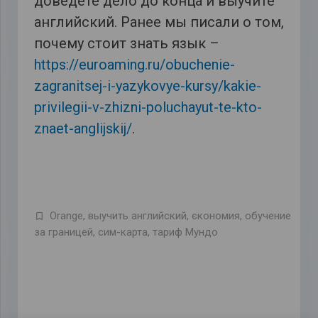
доведете дело до конца и выучите
английский. Ранее мы писали о том,
почему стоит знать язык –
https://euroaming.ru/obuchenie-
zagranitsej-i-yazykovye-kursy/kakie-
privilegii-v-zhizni-poluchayut-te-kto-
znaet-anglijskij/
.
Orange
,
выучить английский
,
єкономия
,
обучение
за границей
,
сим-карта
,
тариф Мундо