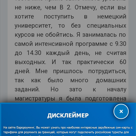
не ниже, чем В 2. Отмечу, если вы
хотите поступить в немецкий
университет, то без специальных
курсов не обойтись. Я занималась по
самой интенсивной программе с 9.30
до 14.30 каждый день, не считая
выходных. И так практически 60
дней. Мне пришлось потрудиться,
так как было много домашних
заданий. Но зато к началу
магистратуры я была подготовлена
как следует. Надеюсь, что мой отзыв
×
о германской магистратуре помог
вам оценить все перспективы и
какую подготовку нужно пройти, что