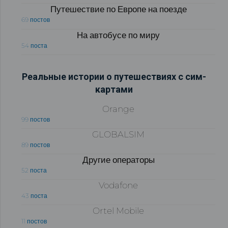
Путешествие по Европе на поезде
69 постов
На автобусе по миру
54 поста
Реальные истории о путешествиях с сим-
картами
Orange
99 постов
GLOBALSIM
89 постов
Другие операторы
52 поста
Vodafone
43 поста
Ortel Mobile
11 постов