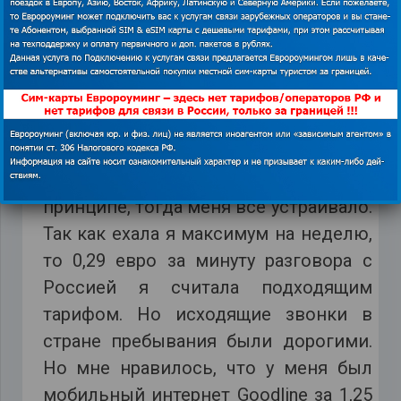
на нее поступить. Прикладывайте
усилия, и все получится.
Отзыв о сим-карте Goodline
Изначально в поездках по Европе я
пользовалась сим-картой Goodline. В
принципе, тогда меня все устраивало.
Так как ехала я максимум на неделю,
то 0,29 евро за минуту разговора с
Россией я считала подходящим
тарифом. Но исходящие звонки в
стране пребывания были дорогими.
Но мне нравилось, что у меня был
мобильный интернет Goodline за 1,25