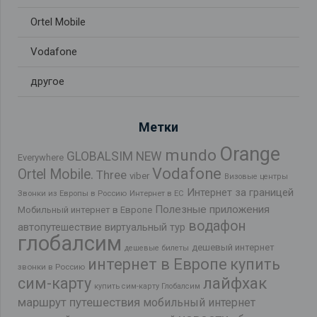
Ortel Mobile
Vodafone
другое
Метки
Orange
mundo
GLOBALSIM NEW
Everywhere
Vodafone
Ortel Mobile.
Three
viber
Визовые центры
Интернет за границей
Звонки из Европы в Россию
Интернет в ЕС
Полезные приложения
Мобильный интернет в Европе
водафон
автопутешествие
виртуальный тур
глобалсим
дешевый интернет
дешевые билеты
интернет в Европе
купить
звонки в Россию
лайфхак
сим-карту
купить сим-карту Глобалсим
маршрут путешествия
мобильный интернет