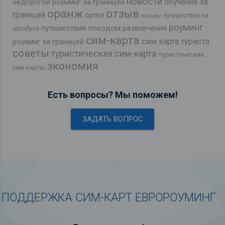
новости
обучение за
недорогой роуминг за границей
оранж
отзыв
границей
ортел
путешествие на
отзывы
роуминг
путешествие поездом
развлечения
автобусе
сим-карта
сим карта туриста
роуминг за границей
советы
туристическая сим-карта
туристические
экономия
сим-карты
Есть вопросы? Мы поможем!
ЗАДАТЬ ВОПРОС
ПОДДЕРЖКА СИМ-КАРТ ЕВРОРОУМИНГ