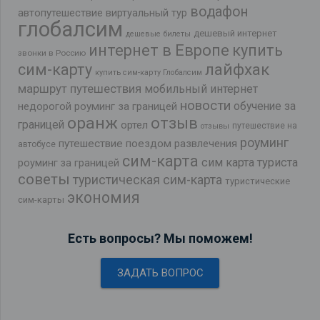
водафон
автопутешествие
виртуальный тур
глобалсим
дешевый интернет
дешевые билеты
интернет в Европе
купить
звонки в Россию
лайфхак
сим-карту
купить сим-карту Глобалсим
маршрут путешествия
мобильный интернет
новости
обучение за
недорогой роуминг за границей
оранж
отзыв
границей
ортел
путешествие на
отзывы
роуминг
путешествие поездом
развлечения
автобусе
сим-карта
сим карта туриста
роуминг за границей
советы
туристическая сим-карта
туристические
экономия
сим-карты
Есть вопросы? Мы поможем!
ЗАДАТЬ ВОПРОС