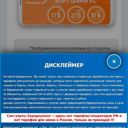
*Изображения использованы из открытых
источников. В случае наличия прав на
❗
×
данный материал просим связаться с
редакцией для решения вопроса о
корректном указании авторства или
удаления изображения.
Показать
контакты
Кроме того, Orange предлагает подключить
Everywhere – опция, позволяющая использовать
мобильный интернет за границей, вне европейских
стран (Япония, Чили, США и так далее).