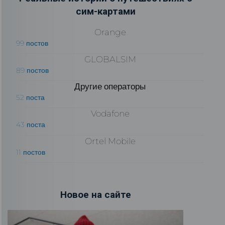
сим-картами
Orange
99 постов
GLOBALSIM
89 постов
Другие операторы
52 поста
Vodafone
43 поста
Ortel Mobile
11 постов
Новое на сайте