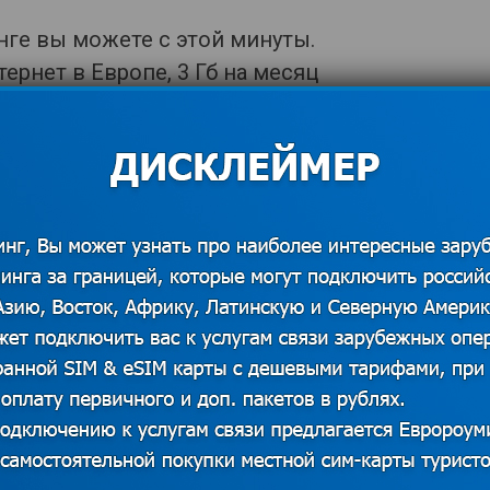
ге вы можете с этой минуты.
рнет в Европе, 3 Гб на месяц
ше можно на
https://euroaming.ru/orange-
СЛЕДУЮЩАЯ ЗАПИСЬ
Роуминг между Молдавией и
Белоруссией станет историей?