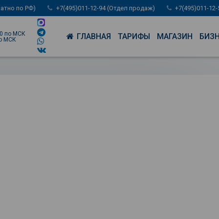
латно по РФ)
+7(495)011-12-94 (Отдел продаж)
+7(495)011-12
00 по МСК
ГЛАВНАЯ
ТАРИФЫ
МАГАЗИН
БИЗ
по МСК