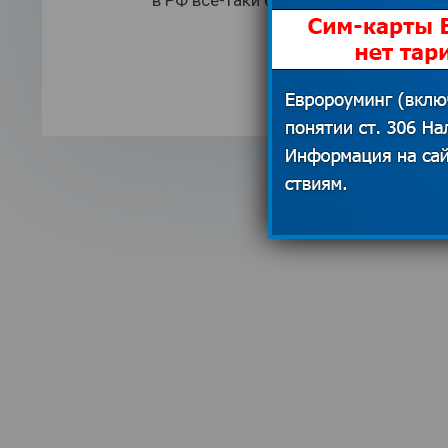
в РФ все-таки быть?