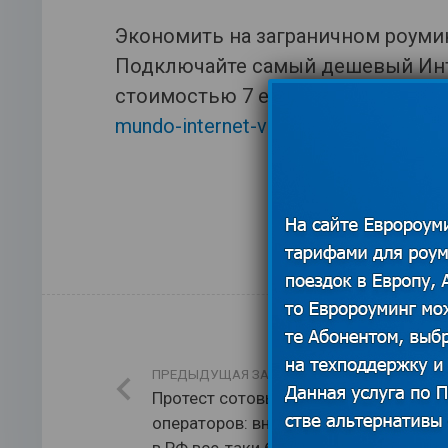
Экономить на заграничном роумин
Подключайте самый дешевый Инте
стоимостью 7 евро. Узнать боль
mundo-internet-v-evrope/
.
ПРЕДЫДУЩАЯ ЗАПИСЬ
Протест сотовых региональных
операторов: внутреннему роумингу