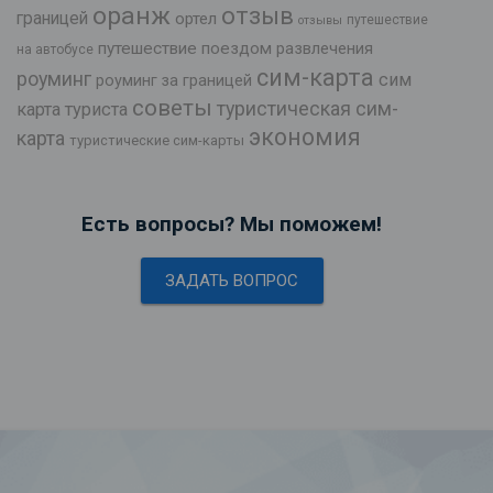
оранж
отзыв
границей
ортел
путешествие
отзывы
путешествие поездом
развлечения
на автобусе
сим-карта
роуминг
сим
роуминг за границей
советы
туристическая сим-
карта туриста
экономия
карта
туристические сим-карты
Есть вопросы? Мы поможем!
ЗАДАТЬ ВОПРОС