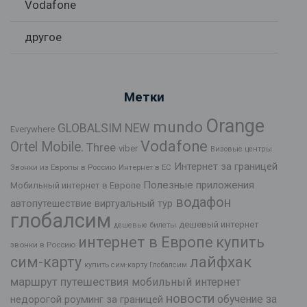
Vodafone
другое
Метки
Orange
mundo
GLOBALSIM NEW
Everywhere
Vodafone
Ortel Mobile.
Three
viber
Визовые центры
Интернет за границей
Звонки из Европы в Россию
Интернет в ЕС
Полезные приложения
Мобильный интернет в Европе
водафон
автопутешествие
виртуальный тур
глобалсим
дешевый интернет
дешевые билеты
интернет в Европе
купить
звонки в Россию
лайфхак
сим-карту
купить сим-карту Глобалсим
маршрут путешествия
мобильный интернет
новости
обучение за
недорогой роуминг за границей