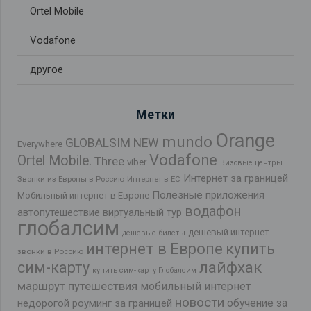
Ortel Mobile
Vodafone
другое
Метки
Orange
mundo
GLOBALSIM NEW
Everywhere
Vodafone
Ortel Mobile.
Three
viber
Визовые центры
Интернет за границей
Звонки из Европы в Россию
Интернет в ЕС
Полезные приложения
Мобильный интернет в Европе
водафон
автопутешествие
виртуальный тур
глобалсим
дешевый интернет
дешевые билеты
интернет в Европе
купить
звонки в Россию
лайфхак
сим-карту
купить сим-карту Глобалсим
маршрут путешествия
мобильный интернет
новости
обучение за
недорогой роуминг за границей