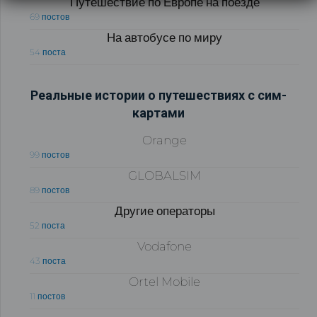
Путешествие по Европе на поезде
69 постов
На автобусе по миру
54 поста
Реальные истории о путешествиях с сим-
картами
Orange
99 постов
GLOBALSIM
89 постов
Другие операторы
52 поста
Vodafone
43 поста
Ortel Mobile
11 постов