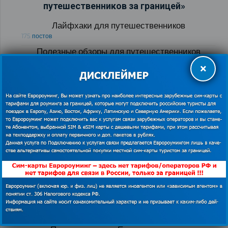
путешественников за границей»
Лайфхаки для путешественников
175 постов
Полезные обзоры для путешественников
121 пост
×
Виртуальный тур по странам мира
103 поста
Визовые центры
89 постов
Все развлечения мира
88 постов
Автомобильные дороги Европы
84 поста
Как экономить в роуминге за границей
76 постов
Обучение заграницей и языковые курсы
71 пост