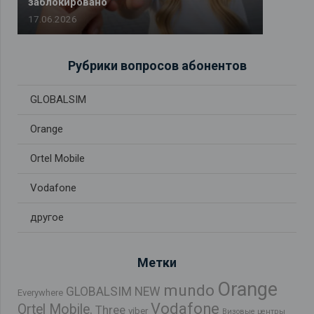
заблокировано
17.06.2026
Рубрики вопросов абонентов
GLOBALSIM
Orange
Ortel Mobile
Vodafone
другое
Метки
Orange
mundo
GLOBALSIM NEW
Everywhere
Vodafone
Ortel Mobile.
Three
viber
Визовые центры