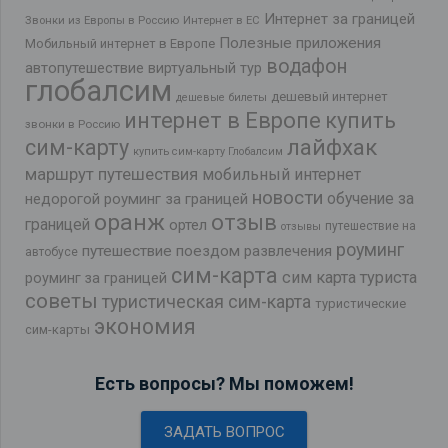
Интернет за границей
Звонки из Европы в Россию
Интернет в ЕС
Полезные приложения
Мобильный интернет в Европе
водафон
автопутешествие
виртуальный тур
глобалсим
дешевый интернет
дешевые билеты
интернет в Европе
купить
звонки в Россию
лайфхак
сим-карту
купить сим-карту Глобалсим
маршрут путешествия
мобильный интернет
новости
обучение за
недорогой роуминг за границей
оранж
отзыв
границей
ортел
путешествие на
отзывы
роуминг
путешествие поездом
развлечения
автобусе
сим-карта
сим карта туриста
роуминг за границей
советы
туристическая сим-карта
туристические
экономия
сим-карты
Есть вопросы? Мы поможем!
ЗАДАТЬ ВОПРОС