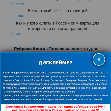
76 постов
Бесплатный WI-FI за границей
54 поста
Как и у кого купить в России сим-карты для
интернета и связи за границей
51 пост
Рубрики блога «Полезные советы для
путешественников за границей»
×
Лайфхаки для путешественников
175 постов
Полезные обзоры для путешественников
121 пост
Виртуальный тур по странам мира
103 поста
Визовые центры
89 постов