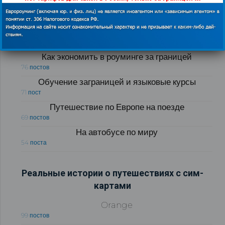
Все развлечения мира
88 постов
Автомобильные дороги Европы
84 поста
Как экономить в роуминге за границей
76 постов
Обучение заграницей и языковые курсы
71 пост
Путешествие по Европе на поезде
69 постов
На автобусе по миру
54 поста
Реальные истории о путешествиях с сим-
картами
Orange
99 постов