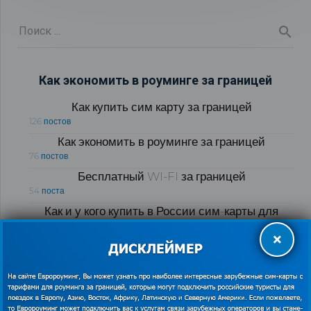
Как экономить в роуминге за границей
Как купить сим карту за границей
126 постов
Как экономить в роуминге за границей
76 постов
Бесплатный WI-FI за границей
54 поста
Как и у кого купить в России сим-карты для
интернета и связи за границей
×
51 пост
Рубрики блога «Полезные советы для
путешественников за границей»