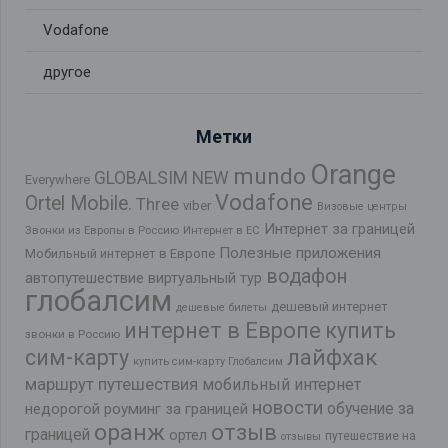
Vodafone
другое
Метки
Orange
mundo
GLOBALSIM NEW
Everywhere
Vodafone
Ortel Mobile.
Three
viber
Визовые центры
Интернет за границей
Звонки из Европы в Россию
Интернет в ЕС
Полезные приложения
Мобильный интернет в Европе
водафон
автопутешествие
виртуальный тур
глобалсим
дешевый интернет
дешевые билеты
интернет в Европе
купить
звонки в Россию
лайфхак
сим-карту
купить сим-карту Глобалсим
маршрут путешествия
мобильный интернет
новости
обучение за
недорогой роуминг за границей
оранж
отзыв
границей
ортел
путешествие на
отзывы