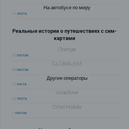
На автобусе по миру
54 поста
Реальные истории о путешествиях с сим-
картами
Orange
99 постов
GLOBALSIM
89 постов
Другие операторы
52 поста
Vodafone
43 поста
Ortel Mobile
11 постов