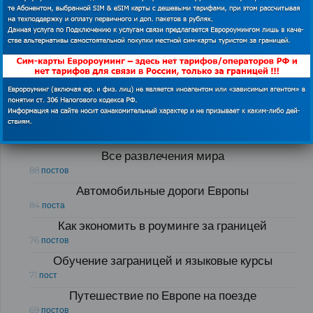
Лайфхаки для путешественников
175 постов
Полезные обзоры для путешественников
121 пост
Виртуальный тур по странам мира
103 поста
Визовые центры
89 постов
Все развлечения мира
88 постов
Автомобильные дороги Европы
84 поста
Как экономить в роуминге за границей
76 постов
Обучение заграницей и языковые курсы
71 пост
Путешествие по Европе на поезде
69 постов