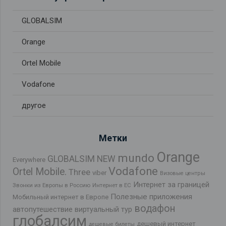
GLOBALSIM
Orange
Ortel Mobile
Vodafone
другое
Метки
Orange
mundo
GLOBALSIM NEW
Everywhere
Vodafone
Ortel Mobile.
Three
viber
Визовые центры
Интернет за границей
Звонки из Европы в Россию
Интернет в ЕС
Полезные приложения
Мобильный интернет в Европе
водафон
автопутешествие
виртуальный тур
глобалсим
дешевый интернет
дешевые билеты