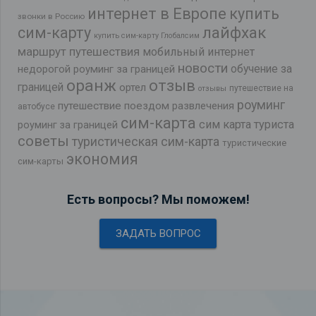
интернет в Европе
купить
звонки в Россию
лайфхак
сим-карту
купить сим-карту Глобалсим
маршрут путешествия
мобильный интернет
новости
обучение за
недорогой роуминг за границей
оранж
отзыв
границей
ортел
путешествие на
отзывы
роуминг
путешествие поездом
развлечения
автобусе
сим-карта
сим карта туриста
роуминг за границей
советы
туристическая сим-карта
туристические
экономия
сим-карты
Есть вопросы? Мы поможем!
ЗАДАТЬ ВОПРОС