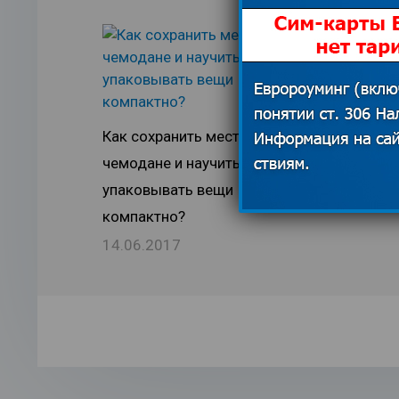
Результат
Как сохранить место в
наценка за
чемодане и научиться
роуминг н
упаковывать вещи
30.08.201
компактно?
14.06.2017