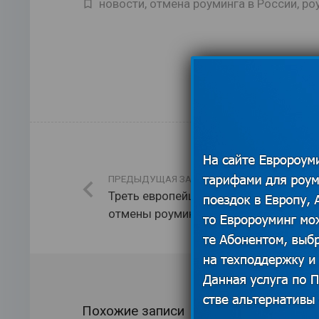
новости
,
отмена роуминга в России
,
ро
ПРЕДЫДУЩАЯ ЗАПИСЬ
Треть европейцев не в курсе
отмены роуминга
Похожие записи