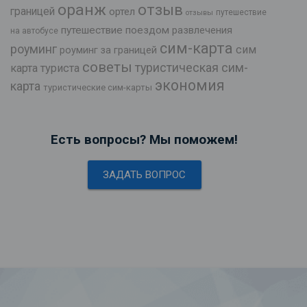
оранж
отзыв
границей
ортел
путешествие
отзывы
путешествие поездом
развлечения
на автобусе
сим-карта
роуминг
сим
роуминг за границей
советы
туристическая сим-
карта туриста
экономия
карта
туристические сим-карты
Есть вопросы? Мы поможем!
ЗАДАТЬ ВОПРОС