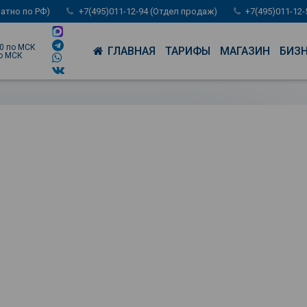
латно по РФ)
+7(495)011-12-94 (Отдел продаж)
+7(495)011-12
00 по МСК
ГЛАВНАЯ
ТАРИФЫ
МАГАЗИН
БИЗ
по МСК