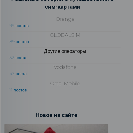
сим-картами
Orange
99 постов
GLOBALSIM
89 постов
Другие операторы
52 поста
Vodafone
43 поста
Ortel Mobile
11 постов
Новое на сайте