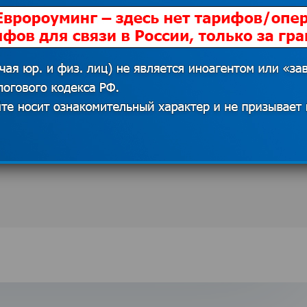
ы опроса –
Лучшие заграничные
 внутренний
пляжные курорты в
есправедлива
октябре 2017 года
7
05.10.2017