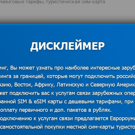
уминговые тарифы
,
туристическая сим-карта
СЛЕДУЮЩАЯ ЗАПИСЬ
Отмена роуминга: вырастут ли
цены на связь для россиян?