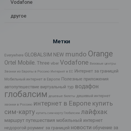
Vodafone
другое
Метки
Orange
mundo
GLOBALSIM NEW
Everywhere
Vodafone
Ortel Mobile.
Three
viber
Визовые центры
Интернет за границей
Звонки из Европы в Россию
Интернет в ЕС
Полезные приложения
Мобильный интернет в Европе
водафон
автопутешествие
виртуальный тур
глобалсим
дешевый интернет
дешевые билеты
интернет в Европе
купить
звонки в Россию
лайфхак
сим-карту
купить сим-карту Глобалсим
маршрут путешествия
мобильный интернет
новости
обучение за
недорогой роуминг за границей