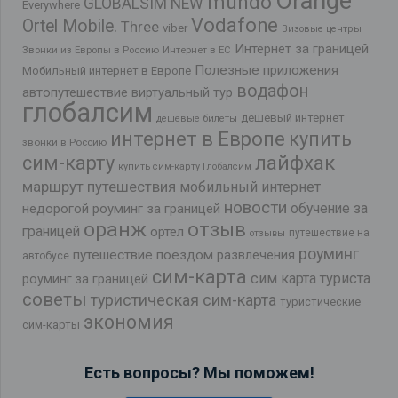
Orange
mundo
GLOBALSIM NEW
Everywhere
Vodafone
Ortel Mobile.
Three
viber
Визовые центры
Интернет за границей
Звонки из Европы в Россию
Интернет в ЕС
Полезные приложения
Мобильный интернет в Европе
водафон
автопутешествие
виртуальный тур
глобалсим
дешевый интернет
дешевые билеты
интернет в Европе
купить
звонки в Россию
лайфхак
сим-карту
купить сим-карту Глобалсим
маршрут путешествия
мобильный интернет
новости
обучение за
недорогой роуминг за границей
оранж
отзыв
границей
ортел
путешествие на
отзывы
роуминг
путешествие поездом
развлечения
автобусе
сим-карта
сим карта туриста
роуминг за границей
советы
туристическая сим-карта
туристические
экономия
сим-карты
Есть вопросы? Мы поможем!