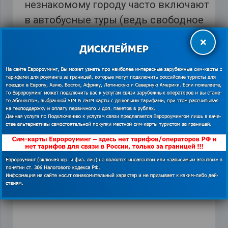
незнакомому городу часто включают
в автобусные туры (ведь свободное
время обязательно). Если планируете
×
гулять и рассматривать
достопримечательности, скачайте
обязательно.
Flush - toilet finder
,
XE Currency
,
мобильный
интернет за границей
,
Полезные приложения
,
приложения для автобусного тура
,
путешествие
автобусом