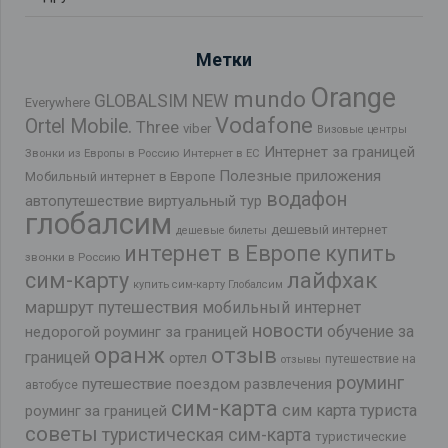
Метки
Orange
mundo
GLOBALSIM NEW
Everywhere
Vodafone
Ortel Mobile.
Three
viber
Визовые центры
Интернет за границей
Звонки из Европы в Россию
Интернет в ЕС
Полезные приложения
Мобильный интернет в Европе
водафон
автопутешествие
виртуальный тур
глобалсим
дешевый интернет
дешевые билеты
интернет в Европе
купить
звонки в Россию
лайфхак
сим-карту
купить сим-карту Глобалсим
маршрут путешествия
мобильный интернет
новости
обучение за
недорогой роуминг за границей
оранж
отзыв
границей
ортел
путешествие на
отзывы
роуминг
путешествие поездом
развлечения
автобусе
сим-карта
сим карта туриста
роуминг за границей
советы
туристическая сим-карта
туристические