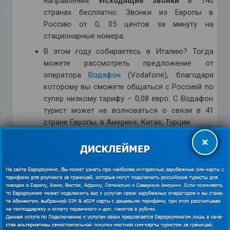
направления.
Исходящие звонки
в 140
странах бесплатно. Звонки из Европы в
Россию от 0, 05 центов за минуту на
стационарные номера.
В этом году собираетесь в Италию? Тогда
можете рассмотреть предложение от
оператора
Водафон
(Vodafone), благодаря
которому вы сможете общаться с Россией по
супер низкому тарифу – 0,08 евро. С Водафон
турист может не волноваться о связи в 41
стране Европы, в Америке, Китае, Турции.
Нужен безлимитный
мобильный интернет
?
×
Покупайте сим-карту
Европасим
(Europasim),
недорогой трафик без ограничений.
Для поездки в Германию советуем
купить
сим-карту
Ортел Мобайл
(Ortel Mobile)
,
всего за 20 евро вы сможете общаться
(минуты на разговоры) и пользоваться
хорошим мобильным интернетом (750 МБ,