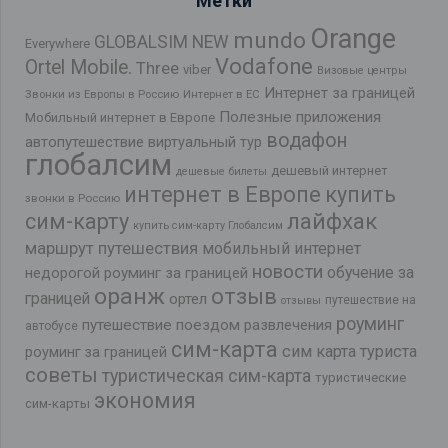
Метки
Orange
mundo
GLOBALSIM NEW
Everywhere
Vodafone
Ortel Mobile.
Three
viber
Визовые центры
Интернет за границей
Звонки из Европы в Россию
Интернет в ЕС
Полезные приложения
Мобильный интернет в Европе
водафон
автопутешествие
виртуальный тур
глобалсим
дешевый интернет
дешевые билеты
интернет в Европе
купить
звонки в Россию
лайфхак
сим-карту
купить сим-карту Глобалсим
маршрут путешествия
мобильный интернет
новости
обучение за
недорогой роуминг за границей
оранж
отзыв
границей
ортел
путешествие на
отзывы
роуминг
путешествие поездом
развлечения
автобусе
сим-карта
сим карта туриста
роуминг за границей
советы
туристическая сим-карта
туристические
экономия
сим-карты