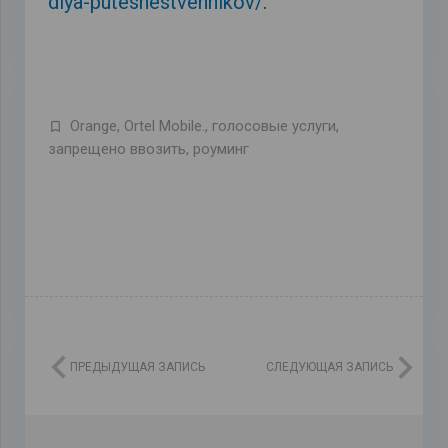
dlya-puteshestvennikov/
.
Orange
,
Ortel Mobile.
,
голосовые услуги
,
запрещено ввозить
,
роуминг
ПРЕДЫДУЩАЯ ЗАПИСЬ
СЛЕДУЮЩАЯ ЗАПИСЬ