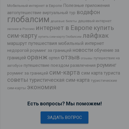
Полезные приложения
Мобильный интернет в Европе
водафон
автопутешествие
виртуальный тур
глобалсим
дешевый интернет
дешевые билеты
интернет в Европе
купить
звонки в Россию
лайфхак
сим-карту
купить сим-карту Глобалсим
маршрут путешествия
мобильный интернет
новости
обучение за
недорогой роуминг за границей
оранж
отзыв
границей
ортел
путешествие на
отзывы
роуминг
путешествие поездом
развлечения
автобусе
сим-карта
сим карта туриста
роуминг за границей
советы
туристическая сим-карта
туристические
экономия
сим-карты
Есть вопросы? Мы поможем!
ЗАДАТЬ ВОПРОС