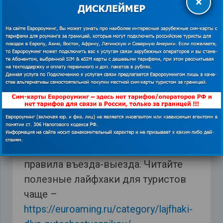
×
например, лак для волос (девушкам стоит
учесть).
Наркотические вещества.
Семена растений и плоды.
Порнографические материалы.
Ядосодержащие вещества.
Это далеко не полный список
запретов, в каждой стране свои
правила, поэтому собираясь куда-то в
поездку, внимательно прочтите
правила въезда-выезда. Читайте
полезные лайфхаки для туристов
чаще –
https://euroaming.ru/category/lajfhaki-