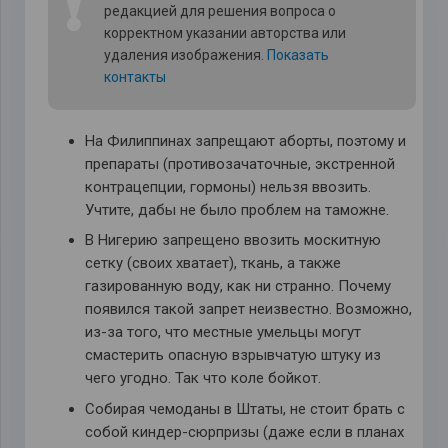
❗
редакцией для решения вопроса о
корректном указании авторства или
удаления изображения.
Показать
контакты
На Филиппинах запрещают аборты, поэтому и
препараты (противозачаточные, экстренной
контрацепции, гормоны) нельзя ввозить.
Учтите, дабы не было проблем на таможне.
В Нигерию запрещено ввозить москитную
сетку (своих хватает), ткань, а также
газированную воду, как ни странно. Почему
появился такой запрет неизвестно. Возможно,
из-за того, что местные умельцы могут
смастерить опасную взрывчатую штуку из
чего угодно. Так что коле бойкот.
Собирая чемоданы в Штаты, не стоит брать с
собой киндер-сюрпризы (даже если в планах