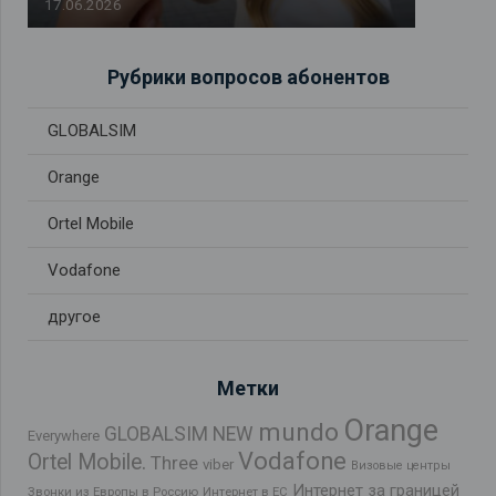
17.06.2026
Рубрики вопросов абонентов
GLOBALSIM
Orange
Ortel Mobile
Vodafone
другое
Метки
Orange
mundo
GLOBALSIM NEW
Everywhere
Vodafone
Ortel Mobile.
Three
viber
Визовые центры
Интернет за границей
Звонки из Европы в Россию
Интернет в ЕС