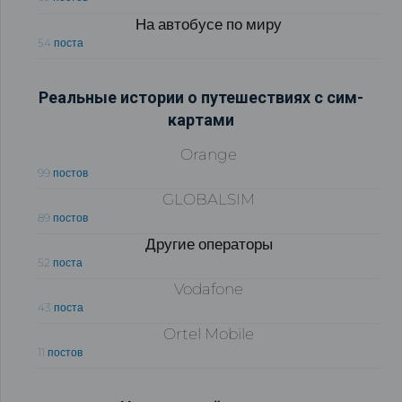
На автобусе по миру
54 поста
Реальные истории о путешествиях с сим-
картами
Orange
99 постов
GLOBALSIM
89 постов
Другие операторы
52 поста
Vodafone
43 поста
Ortel Mobile
11 постов