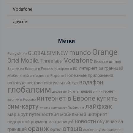
Vodafone
другое
Метки
Orange
mundo
GLOBALSIM NEW
Everywhere
Vodafone
Ortel Mobile.
Three
viber
Визовые центры
Интернет за границей
Звонки из Европы в Россию
Интернет в ЕС
Полезные приложения
Мобильный интернет в Европе
водафон
автопутешествие
виртуальный тур
глобалсим
дешевый интернет
дешевые билеты
интернет в Европе
купить
звонки в Россию
лайфхак
сим-карту
купить сим-карту Глобалсим
маршрут путешествия
мобильный интернет
новости
обучение за
недорогой роуминг за границей
оранж
отзыв
границей
ортел
путешествие на
отзывы