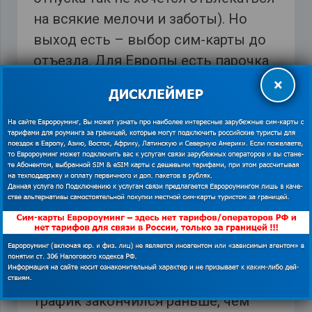
на всякие мелочи и заботы). Но
выход есть – выбор сим-карты до
отъезда. Для Европы есть парочка
выгодных тарифов:
×
• От Ortel Mobile, цена 1 ГБ трафика –
меньше 10-ти евро. Срок возможного
использования Интернета – 1 месяц.
Кроме того, абонент может звонить в
РФ сравнительно недорого (1 минута
исходящая – 99 центов).
• От Orange, стоимость 1 ГБ – 7 евро.
Также есть и другие объемы. Если
трафик закончился раньше, чем