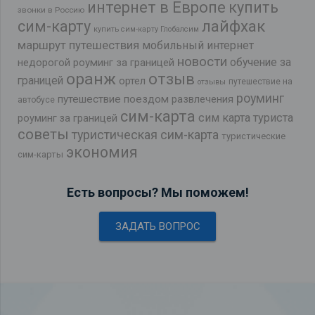
интернет в Европе
купить
звонки в Россию
лайфхак
сим-карту
купить сим-карту Глобалсим
маршрут путешествия
мобильный интернет
новости
обучение за
недорогой роуминг за границей
оранж
отзыв
границей
ортел
путешествие на
отзывы
роуминг
путешествие поездом
развлечения
автобусе
сим-карта
сим карта туриста
роуминг за границей
советы
туристическая сим-карта
туристические
экономия
сим-карты
Есть вопросы? Мы поможем!
ЗАДАТЬ ВОПРОС