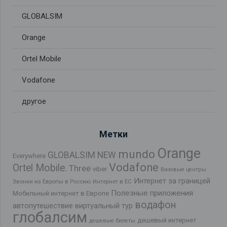
GLOBALSIM
Orange
Ortel Mobile
Vodafone
другое
Метки
Orange
mundo
GLOBALSIM NEW
Everywhere
Vodafone
Ortel Mobile.
Three
viber
Визовые центры
Интернет за границей
Звонки из Европы в Россию
Интернет в ЕС
Полезные приложения
Мобильный интернет в Европе
водафон
автопутешествие
виртуальный тур
глобалсим
дешевый интернет
дешевые билеты