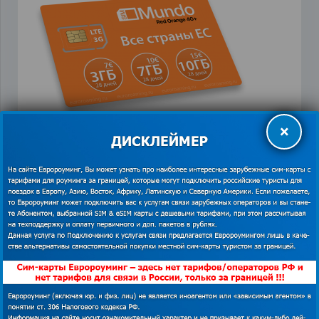
×
*Изображения использованы из открытых
источников. В случае наличия прав на
❗
данный материал просим связаться с
редакцией для решения вопроса о
корректном указании авторства или
удаления изображения.
Показать
контакты
Тариф Mundo от компании Orange предлагает от 3Гб
за 7 евро. Пользоваться картой можно в 36 странах.