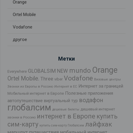
Orange
Ortel Mobile
Vodafone
другое
Метки
Orange
mundo
GLOBALSIM NEW
Everywhere
Vodafone
Ortel Mobile.
Three
viber
Визовые центры
Интернет за границей
Звонки из Европы в Россию
Интернет в ЕС
Полезные приложения
Мобильный интернет в Европе
водафон
автопутешествие
виртуальный тур
глобалсим
дешевый интернет
дешевые билеты
интернет в Европе
купить
звонки в Россию
лайфхак
сим-карту
купить сим-карту Глобалсим
маршрут путешествия
мобильный интернет