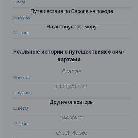
71 пост
Путешествие по Европе на поезде
69 постов
На автобусе по миру
54 поста
Реальные истории о путешествиях с сим-
картами
Orange
99 постов
GLOBALSIM
89 постов
Другие операторы
52 поста
Vodafone
43 поста
Ortel Mobile