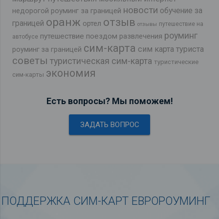
новости
обучение за
недорогой роуминг за границей
оранж
отзыв
границей
ортел
путешествие на
отзывы
роуминг
путешествие поездом
развлечения
автобусе
сим-карта
сим карта туриста
роуминг за границей
советы
туристическая сим-карта
туристические
экономия
сим-карты
Есть вопросы? Мы поможем!
ЗАДАТЬ ВОПРОС
ПОДДЕРЖКА СИМ-КАРТ ЕВРОРОУМИНГ