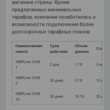
магазине страны. Кроме
предлагаемых минимальных
тарифов, компания позаботилась о
возможности подключения более
долгосрочных тарифных планов:
Наименование
Срок
Объем
Стоимо
пакета
действия
данных
SIMPLnet GIGA
3 дня
1 Гб
5 евро
1
SIMPLnet GIGA
30 дней
2 Гб
10 евро
2
SIMPLnet GIGA
30 дней
10 Гб
20 евро
10