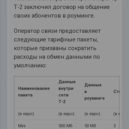
Т-2 заключил договор на общение
своих абонентов в роуминге.
Оператор связи предоставляет
следующие тарифные пакеты,
которые призваны сократить
расходы на обмен данными по
умолчанию:
Данные
Данные
Наименование
внутри
в
Стоим
пакета
сети
роуминге
Т-2
(в евро)
(в евро)
(в евро)
(в евро
Mini
500 Мб
50 Мб
3