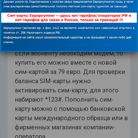
отметить, что Интернетом абонент с
вновь приобретенной сим-картой
может пользоваться только 1 день, а
затем необходимо будет подключить
один из предлагаемых тарифов.
Если абоненту необходим модем, то
купить его можно вместе с новой
сим-картой за 79 евро. Для проверки
баланса SIM-карты нужно
активировать сим-карту, для этого
набирают *123#. Пополнить сим-
карту можно с помощью банковской
карты международного образца или в
фирменных магазинах компании-
оператора.