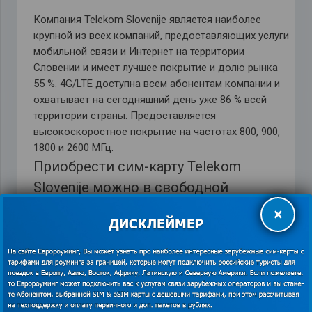
Компания Telekom Slovenije является наиболее
крупной из всех компаний, предоставляющих услуги
мобильной связи и Интернет на территории
Словении и имеет лучшее покрытие и долю рынка
55 %. 4G/LTE доступна всем абонентам компании и
охватывает на сегодняшний день уже 86 % всей
территории страны. Предоставляется
высокоскоростное покрытие на частотах 800, 900,
1800 и 2600 МГц.
Приобрести сим-карту Telekom
Slovenije можно в свободной
продаже в многочисленных
×
магазинах, супермаркетах, на
автозаправочных станциях почтовых
отделениях. Стоимость SIM-карты
составляет 9,90 евро, однако стоит