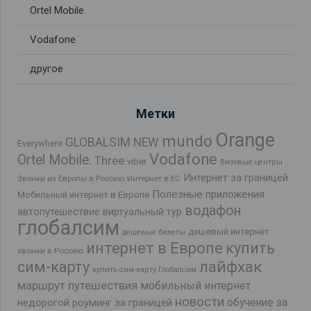
Ortel Mobile
Vodafone
другое
Метки
Orange
mundo
GLOBALSIM NEW
Everywhere
Vodafone
Ortel Mobile.
Three
viber
Визовые центры
Интернет за границей
Звонки из Европы в Россию
Интернет в ЕС
Полезные приложения
Мобильный интернет в Европе
водафон
автопутешествие
виртуальный тур
глобалсим
дешевый интернет
дешевые билеты
интернет в Европе
купить
звонки в Россию
лайфхак
сим-карту
купить сим-карту Глобалсим
маршрут путешествия
мобильный интернет
новости
обучение за
недорогой роуминг за границей