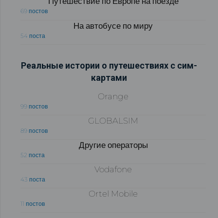
Путешествие по Европе на поезде
69 постов
На автобусе по миру
54 поста
Реальные истории о путешествиях с сим-
картами
Orange
99 постов
GLOBALSIM
89 постов
Другие операторы
52 поста
Vodafone
43 поста
Ortel Mobile
11 постов