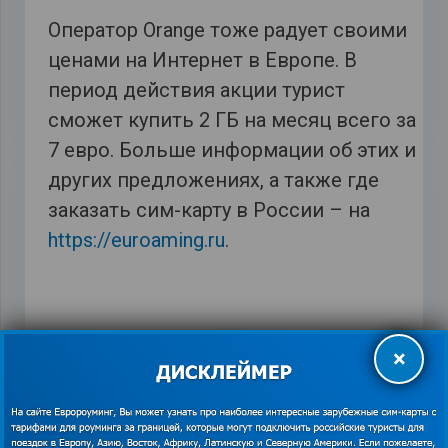
Оператор Orange тоже радует своими
ценами на Интернет в Европе. В
период действия акции турист
сможет купить 2 ГБ на месяц всего за
7 евро. Больше информации об этих и
других предложениях, а также где
заказать сим-карту в России – на
https://euroaming.ru
.
×
Orange
,
глобалсим
,
Каникулы в Таллине
,
купить
сим карту в России
,
Новый год в Таллине
,
роуминг В
Эстонии
,
тариф «Балтийский»