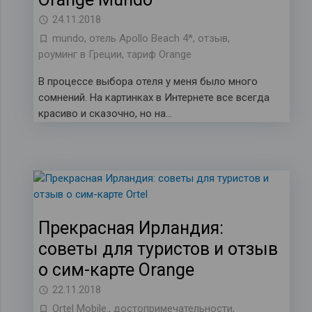
24.11.2018
mundo
,
отель Apollo Beach 4*
,
отзыв
,
роуминг в Греции
,
тариф Orange
В процессе выбора отеля у меня было много
сомнений. На картинках в Интернете все всегда
красиво и сказочно, но на…
Прекрасная Ирландия:
советы для туристов и отзыв
о сим-карте Orange
22.11.2018
Ortel Mobile.
,
достопримечательности
,