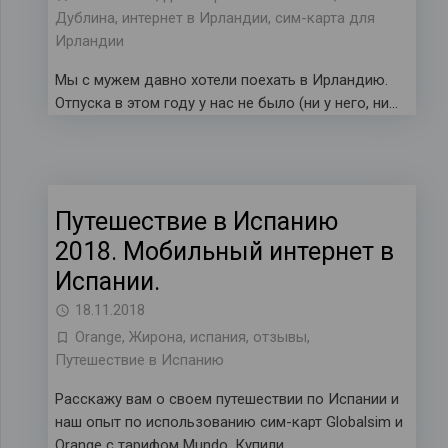
Дублина
,
интернет в Ирландии
,
сим-карта для
Ирландии
Мы с мужем давно хотели поехать в Ирландию.
Отпуска в этом году у нас не было (ни у него, ни…
Путешествие в Испанию
2018. Мобильный интернет в
Испании.
18.11.2018
Orange
,
Жирона
,
испания
,
отзывы
,
Путешествие в Испанию
Расскажу вам о своем путешествии по Испании и
наш опыт по использованию сим-карт Globalsim и
Orange с тарифом Mundo. Купили...