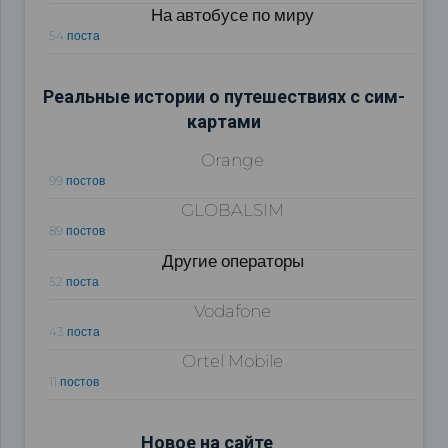
На автобусе по миру
54 поста
Реальные истории о путешествиях с сим-
картами
Orange
99 постов
GLOBALSIM
89 постов
Другие операторы
52 поста
Vodafone
43 поста
Ortel Mobile
11 постов
Новое на сайте