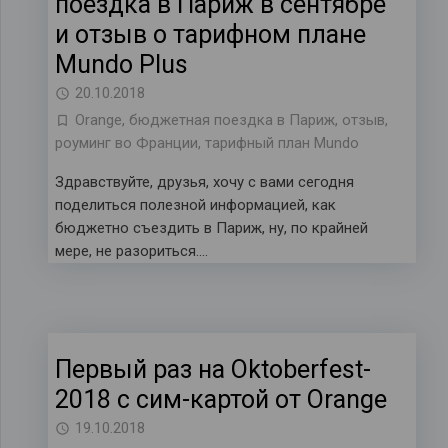
поездка в Париж в сентябре
и отзыв о тарифном плане
Mundo Plus
20.10.2018
Orange
,
бюджетная поездка в Париж
,
отзыв
,
роуминг во Франции
,
тарифный план Mundo
Здравствуйте, друзья, хочу с вами сегодня
поделиться полезной информацией, как
бюджетно съездить в Париж, ну, по крайней
мере, не разориться….
Первый раз на Oktoberfest-
2018 с сим-картой от Orange
19.10.2018