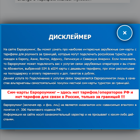
×
В Баварию на авто – наша
авантюра и отзыв о сим-
карте Orangel Mundo
11.11.2018
аренда авто в Германии
,
в Баварию на авто
,
мобильный интернет в Германии
,
отзыв ortel
mobile
Мы с мужем любим бывать в разных странах,
узнавать что-то новое и фотографировать. При
этом не хотим зависеть от туроператоров,…