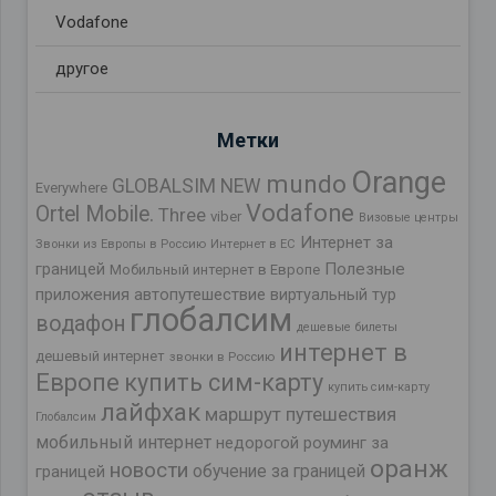
Vodafone
другое
Метки
Orange
mundo
GLOBALSIM NEW
Everywhere
Vodafone
Ortel Mobile.
Three
viber
Визовые центры
Интернет за
Звонки из Европы в Россию
Интернет в ЕС
границей
Полезные
Мобильный интернет в Европе
приложения
автопутешествие
виртуальный тур
глобалсим
водафон
дешевые билеты
интернет в
дешевый интернет
звонки в Россию
Европе
купить сим-карту
купить сим-карту
лайфхак
маршрут путешествия
Глобалсим
мобильный интернет
недорогой роуминг за
оранж
новости
обучение за границей
границей