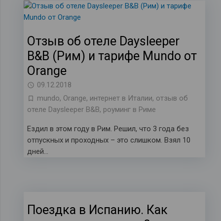
Отзыв об отеле Daysleeper
B&B (Рим) и тарифе Mundo от
Orange
09.12.2018
mundo
,
Orange
,
интернет в Италии
,
отзыв об
отеле Daysleeper B&B
,
роуминг в Риме
Ездил в этом году в Рим. Решил, что 3 года без
отпускных и проходных – это слишком. Взял 10
дней…
Поездка в Испанию. Как