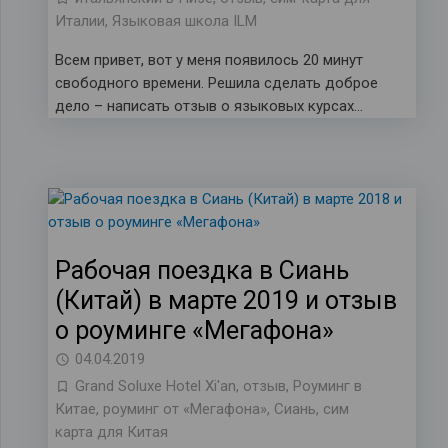
Италии
,
Языковая школа ILM
Всем привет, вот у меня появилось 20 минут
свободного времени. Решила сделать доброе
дело – написать отзыв о языковых курсах…
Рабочая поездка в Сиань
(Китай) в марте 2019 и отзыв
о роуминге «Мегафона»
04.04.2019
Grand Soluxe Hotel Xi'an
,
отзыв
,
Роуминг в
Китае
,
роуминг от «Мегафона»
,
Сиань
,
сим
карта для Китая