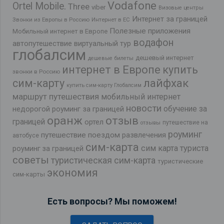
Vodafone
Ortel Mobile.
Three
viber
Визовые центры
Интернет за границей
Звонки из Европы в Россию
Интернет в ЕС
Полезные приложения
Мобильный интернет в Европе
водафон
автопутешествие
виртуальный тур
глобалсим
дешевый интернет
дешевые билеты
интернет в Европе
купить
звонки в Россию
лайфхак
сим-карту
купить сим-карту Глобалсим
маршрут путешествия
мобильный интернет
новости
обучение за
недорогой роуминг за границей
оранж
отзыв
границей
ортел
путешествие на
отзывы
роуминг
путешествие поездом
развлечения
автобусе
сим-карта
сим карта туриста
роуминг за границей
советы
туристическая сим-карта
туристические
экономия
сим-карты
Есть вопросы? Мы поможем!