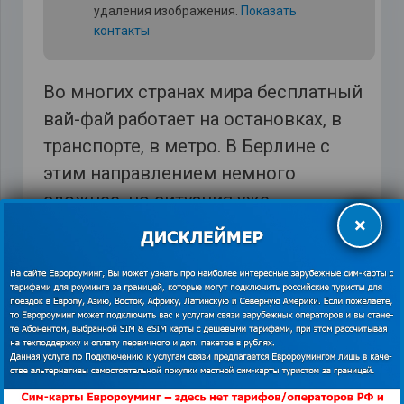
удаления изображения.
Показать
контакты
Во многих странах мира бесплатный
вай-фай работает на остановках, в
транспорте, в метро. В Берлине с
этим направлением немного
сложнее, но ситуация уже
×
изменяется для туристов в лучшую
сторону. Так, на ж\д вокзалах можно
воспользоваться халявным вай-фай,
но не долго (30 минут), далее нужно
доплатить за услугу. В аэропортах же
ограничений по времени нет.