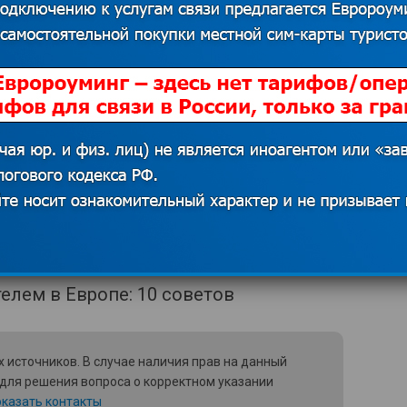
ить правила дорожного движения,
оит отметить, что в Европе очень
 даже, если на дороге нет
во многих случаях не избежать. А за
из своего кармана, поэтому перед тем,
:
е скорости может быть зафиксировано
е видна водителю. Штраф может
ояжа на авто.
 источников. В случае наличия прав на данный
 для решения вопроса о корректном указании
казать контакты