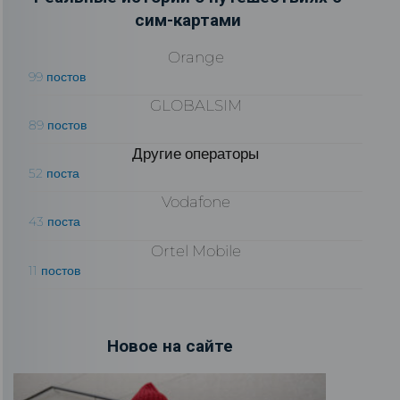
сим-картами
Orange
99 постов
GLOBALSIM
89 постов
Другие операторы
52 поста
Vodafone
43 поста
Ortel Mobile
11 постов
Новое на сайте