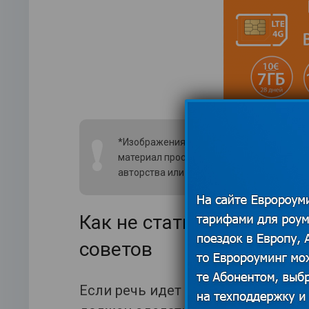
❗
*Изображения использованы из открытых
материал просим связаться с редакцией
авторства или удаления изображения.
По
Как не стать водителем-
советов
Если речь идет о путешествии на а