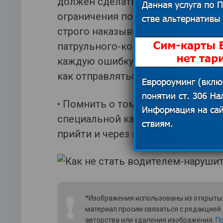
должен сделать водитель – изуч
ограничения по скорости и т.д. Ст
строго наказывают нарушителей и
патрульного-контроллера, штрафа 
каждую ошибку придется платить 
как отправляться в путь, советуем
• Помнить о том, что превышени
специальной камерой, которая н
прийти и через месяц-два после в
❗
*Изображения использованы из открытых
материал просим связаться с редакцией
авторства или удаления изображения.
По