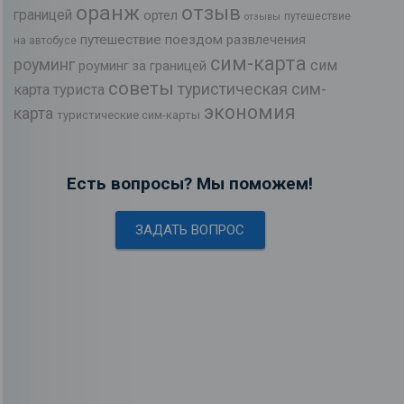
оранж
отзыв
границей
ортел
путешествие
отзывы
путешествие поездом
развлечения
на автобусе
сим-карта
роуминг
сим
роуминг за границей
советы
туристическая сим-
карта туриста
экономия
карта
туристические сим-карты
Есть вопросы? Мы поможем!
ЗАДАТЬ ВОПРОС