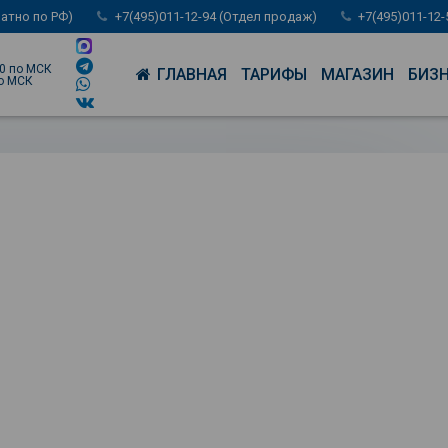
латно по РФ)
+7(495)011-12-94 (Отдел продаж)
+7(495)011-12
00 по МСК
ГЛАВНАЯ
ТАРИФЫ
МАГАЗИН
БИЗ
по МСК