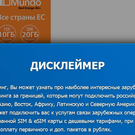
 источников. В случае наличия прав на данный
 для решения вопроса о корректном указании
казать контакты
нарушителем в Европе: 10
вто в чужой стране, то первое, что