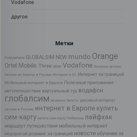
Vodafone
другое
Метки
Orange
mundo
GLOBALSIM NEW
Everywhere
Vodafone
Ortel Mobile.
Three
viber
Визовые центры
Интернет за границей
Звонки из Европы в Россию
Интернет в ЕС
Полезные приложения
Мобильный интернет в Европе
водафон
автопутешествие
виртуальный тур
глобалсим
дешевый интернет
дешевые билеты
интернет в Европе
купить
звонки в Россию
лайфхак
сим-карту
купить сим-карту Глобалсим
маршрут путешествия
мобильный интернет
новости
обучение за
недорогой роуминг за границей