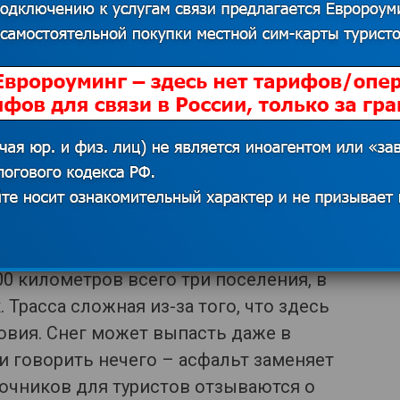
местных аборигенов, но на этот
оит.
 источников. В случае наличия прав на данный
 для решения вопроса о корректном указании
казать контакты
тся одной из самых сложных,
00 километров всего три поселения, в
 Трасса сложная из-за того, что здесь
овия. Снег может выпасть даже в
и говорить нечего – асфальт заменяет
очников для туристов отзываются о