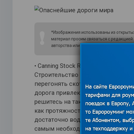
❗
*Изображения использованы из открытых
материал просим связаться с редакцией
авторства или удаления изображения.
По
• Canning Stock Route – самая бо
Строительство начали ещё в начал
перегонять скот. На возведение 
дорога привлекает только туристо
решитесь на такое путешествие (э
как протяжность трассы – 1850 к
достаточно воды и провизии, кром
самым необходимым. Ведь кругло