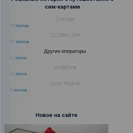
сим-картами
Orange
99 постов
GLOBALSIM
89 постов
Другие операторы
52 поста
Vodafone
43 поста
Ortel Mobile
11 постов
Новое на сайте