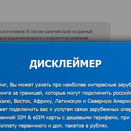
 источников. В случае наличия прав на данный
 для решения вопроса о корректном указании
казать контакты
льшая безлюдная дорога в Австралии.
е 20 столетия (в 1906) для того, чтобы
ушло 4-ри года. На данный момент
в, больше никто по ней не ездит. Если
то может занять до 3-х недель), так
илометров, возьмите с собой
е того, не помешает и аптечка с
суточных магазинов здесь нет.