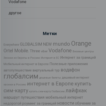
Vodafone
другое
Метки
Orange
mundo
GLOBALSIM NEW
Everywhere
Vodafone
Ortel Mobile.
Three
viber
Визовые центры
Интернет за границей
Звонки из Европы в Россию
Интернет в ЕС
Полезные приложения
Мобильный интернет в Европе
водафон
автопутешествие
виртуальный тур
глобалсим
дешевый интернет
дешевые билеты
интернет в Европе
купить
звонки в Россию
лайфхак
сим-карту
купить сим-карту Глобалсим
маршрут путешествия
мобильный интернет
новости
обучение за
недорогой роуминг за границей