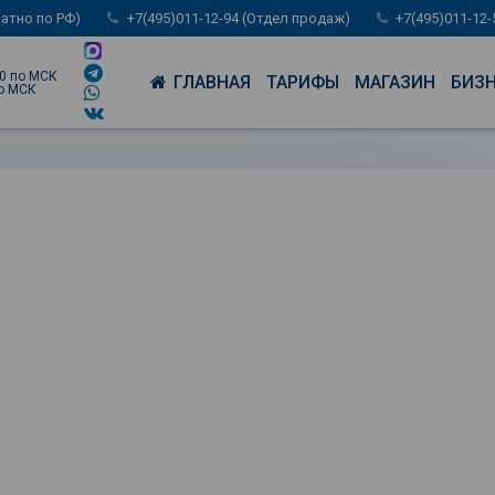
латно по РФ)
+7(495)011-12-94 (Отдел продаж)
+7(495)011-12
00 по МСК
ГЛАВНАЯ
ТАРИФЫ
МАГАЗИН
БИЗ
по МСК