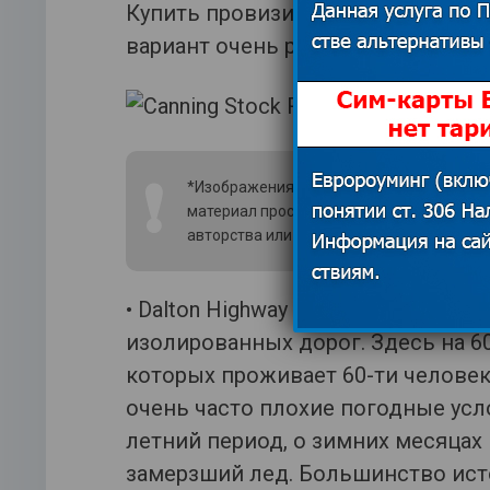
Купить провизию можно только у 
вариант очень рассчитывать не ст
❗
*Изображения использованы из открытых
материал просим связаться с редакцией
авторства или удаления изображения.
По
• Dalton Highway (в Штатах) являе
изолированных дорог. Здесь на 6
которых проживает 60-ти человек.
очень часто плохие погодные усл
летний период, о зимних месяцах 
замерзший лед. Большинство ист