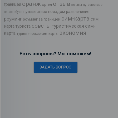
оранж
отзыв
границей
ортел
путешествие
отзывы
путешествие поездом
развлечения
на автобусе
сим-карта
роуминг
сим
роуминг за границей
советы
туристическая сим-
карта туриста
экономия
карта
туристические сим-карты
Есть вопросы? Мы поможем!
ЗАДАТЬ ВОПРОС