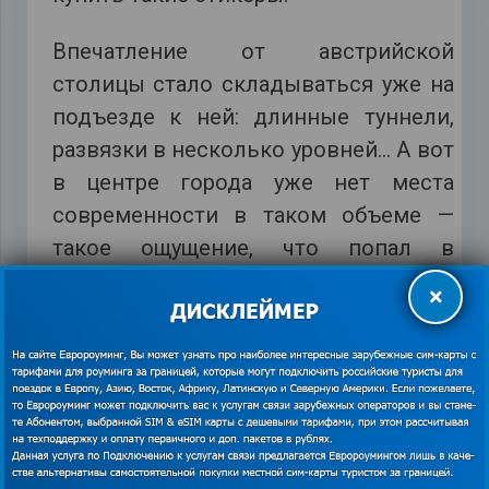
Впечатление от австрийской
столицы стало складываться уже на
подъезде к ней: длинные туннели,
развязки в несколько уровней… А вот
в центре города уже нет места
современности в таком объеме —
такое ощущение, что попал в
средневековье. Тут уже улочки узкие,
×
прекрасные площади, фонтаны,
старинные постройки. Машину мы
оставили на платной парковке.
Заплатили 30 евро. Вена оказалось
одним из самых красивых городов,
которые мне приходилось посещать.