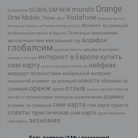
Orange
mundo
GLOBALSIM NEW
Everywhere
Vodafone
Ortel Mobile.
Three
viber
Визовые центры
Интернет за границей
Звонки из Европы в Россию
Интернет в ЕС
Полезные приложения
Мобильный интернет в Европе
водафон
автопутешествие
виртуальный тур
глобалсим
дешевый интернет
дешевые билеты
интернет в Европе
купить
звонки в Россию
лайфхак
сим-карту
купить сим-карту Глобалсим
маршрут путешествия
мобильный интернет
новости
обучение за
недорогой роуминг за границей
оранж
отзыв
границей
ортел
путешествие на
отзывы
роуминг
путешествие поездом
развлечения
автобусе
сим-карта
сим карта туриста
роуминг за границей
советы
туристическая сим-карта
туристические
экономия
сим-карты
Есть вопросы? Мы поможем!