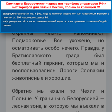
От Вены до Братиславы всего 70 км.
Это небольшой город, выглядит
провинциальным, хоть и столица.
Окраины чем-то напоминают
Подмосковье. Все ухожено, но
осматривать особо нечего. Правда, у
Братиславского града был
бесплатный паркинг, которым мы и
воспользовались. Дороги Словакии
живописные и хорошие.
Обратно мы ехали по Чехии и
Польше. У границы с Белоруссией —
лесная зона, в которую мы въехали в