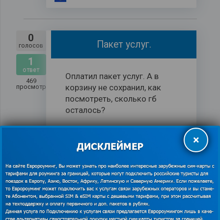
0
Пакет услуг.
голосов
1
ответ
Оплатил пакет услуг. А в
469
корзину не сохранил, как
просмотров
посмотреть, сколько гб
осталось?
79045171362
спросил
×
0
Не могу активировать карту
голосов
1
ответ
Заказ #983572] (25.10.2025)
594