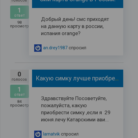
голосов
1
ответ
Добрый день! смс приходят
98
на данную карту в россии,
просмотров
испания orange?
an.drey1987
спросил
0
Какую симку лучше приобрести
голосов
1
ответ
Здравствуйте Посоветуйте,
84
пожалуйста, какую
просмотров
приобрести симку ,если я 29
июня лечу Катарскими ави...
larnatvik
спросил