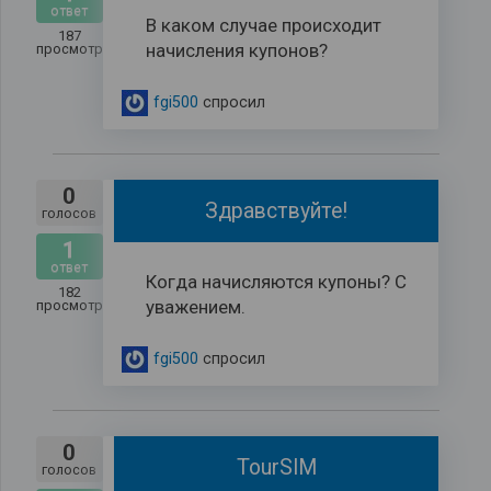
ответ
В каком случае происходит
187
начисления купонов?
просмотров
fgi500
спросил
0
Здравствуйте!
голосов
1
ответ
Когда начисляются купоны? С
182
уважением.
просмотров
fgi500
спросил
0
TourSIM
голосов