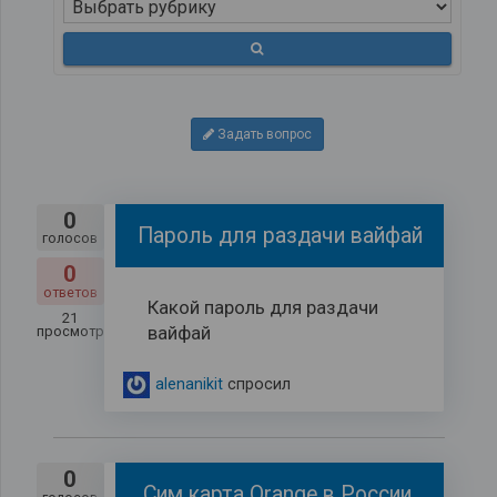
Задать вопрос
0
Пароль для раздачи вайфай
голосов
0
ответов
Какой пароль для раздачи
21
вайфай
просмотров
alenanikit
спросил
0
Сим карта Orange в России.