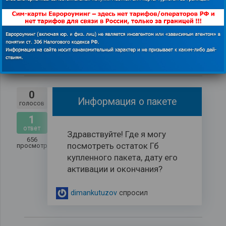
В оаэ симкарта не активна
просмотров
что делать,как вернуть
деньги Elena271978@...
elena271978
спросил
0
Информация о пакете
голосов
1
ответ
Здравствуйте! Где я могу
656
посмотреть остаток Гб
просмотров
купленного пакета, дату его
активации и окончания?
dimankutuzov
спросил