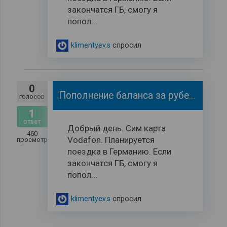
закончатся ГБ, смогу я
попол...
klimentyev.s
спросил
0
Пополнение баланса за рубежом.
голосов
1
ответ
Добрый день. Сим карта
460
Vodafon. Планируется
просмотров
поездка в Германию. Если
закончатся ГБ, смогу я
попол...
klimentyev.s
спросил