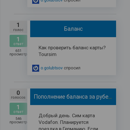
o.golubtsov
спросил
1
Баланс
голос
1
ответ
Как проверить баланс карты?
651
Toursim
просмотров
o.golubtsov
спросил
0
Пополнение баланса за рубежом.
голосов
1
ответ
Добрый день. Сим карта
546
Vodafon. Планируется
просмотров
поездка в Германию. Если