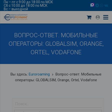
Пн – пт с 9:00 до 18:00 по МСК
Сб с 10:00 до 18:00 по МСК
Вс – выходной
ВОПРОС-ОТВЕТ. МОБИЛЬНЫЕ
ОПЕРАТОРЫ: GLOBALSIM, ORANGE,
ORTEL, VODAFONE
Вы здесь:
Euroroaming
Вопрос-ответ. Мобильные
keyboard_arrow_right
операторы: GLOBALSIM, Orange, Ortel, Vodafone