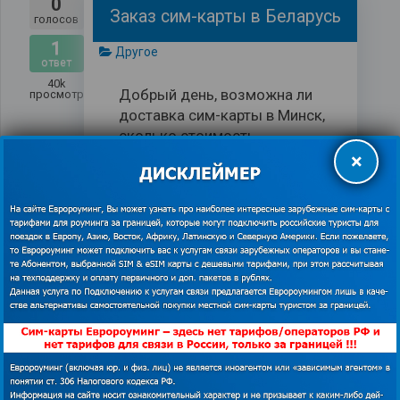
0
Заказ сим-карты в Беларусь
голосов
1
Другое
ответ
40k
Добрый день, возможна ли
просмотров
доставка сим-карты в Минск,
сколько стоимость
доставки?
×
Виктор
спросил
Показано 5 элементов