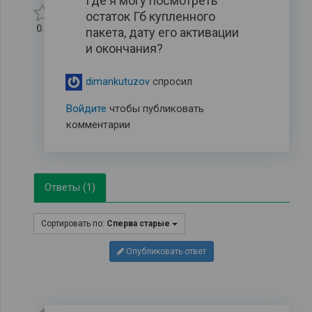
Где я могу посмотреть
остаток Гб купленного
0
пакета, дату его активации
и окончания?
dimankutuzov
спросил
Войдите
чтобы публиковать
комментарии
Ответы (1)
Сортировать по:
Сперва старые
Опубликовать ответ