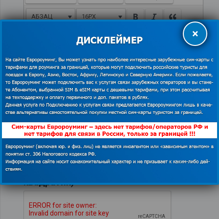
АБЗАЦ
16PX
×
Проверка на спам(нажмите на
квадратик)