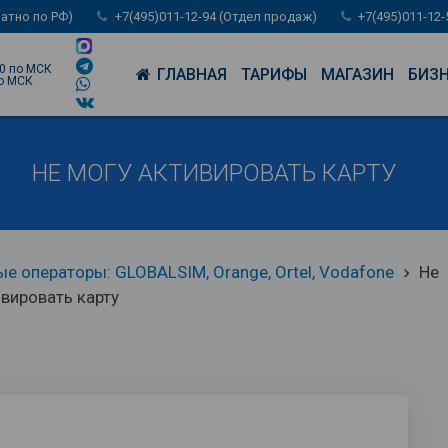
латно по РФ)
+7(495)011-12-94 (Отдел продаж)
+7(495)011-12
00 по МСК
ГЛАВНАЯ
ТАРИФЫ
МАГАЗИН
БИЗ
по МСК
НЕ МОГУ АКТИВИРОВАТЬ КАРТУ
е операторы: GLOBALSIM, Orange, Ortel, Vodafone
Не
keyboard_arrow_right
ивировать карту