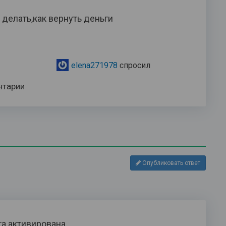
 делать,как вернуть деньги
elena271978
спросил
нтарии
Опубликовать ответ
а активирована.