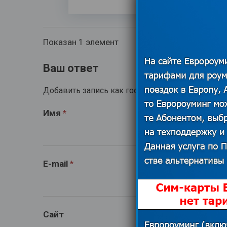
Показан 1 элемент
Ваш ответ
Добавить запись как гость заполнив поля ниже
Имя
*
E-mail
*
Сайт