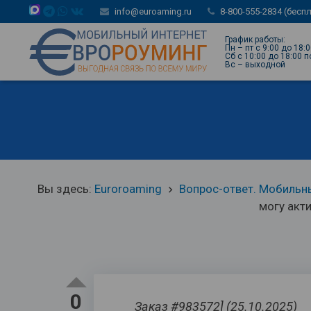
info@euroaming.ru
8-800-555-2834 (бесп
График работы:
Пн – пт с 9:00 до 18:
Сб с 10:00 до 18:00 
Вс – выходной
Вы здесь:
Euroroaming
Вопрос-ответ. Мобильны
keyboard_arrow_right
могу акт
0
Заказ #983572] (25.10.2025)