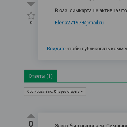
В оаэ симкарта не активна что
Elena271978@mail.ru
0
Войдите
чтобы публиковать комме
Ответы (1)
Сортировать по:
Сперва старые
0
Заказ был выполнен. Сим-карт