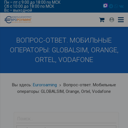
Пн – пт с 9:00 до 18:00 по МСК
Сб с 10:00 до 18:00 по МСК
Вс – выходной
ВОПРОС-ОТВЕТ. МОБИЛЬНЫЕ
ОПЕРАТОРЫ: GLOBALSIM, ORANGE,
ORTEL, VODAFONE
Вы здесь:
Euroroaming
Вопрос-ответ. Мобильные
keyboard_arrow_right
операторы: GLOBALSIM, Orange, Ortel, Vodafone