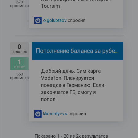
670
Toursim
просмотров
o.golubtsov
спросил
0
Пополнение баланса за рубежом.
голосов
1
ответ
Добрый день. Сим карта
550
Vodafon. Планируется
просмотров
поездка в Германию. Если
закончатся ГБ, смогу я
попол...
klimentyev.s
спросил
Показано 1 - 20 из 2k результатов