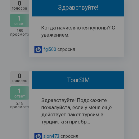
0
Здравствуйте!
голосов
1
ответ
Когда начисляются купоны? С
183
уважением.
просмотров
fgi500
спросил
0
TourSIM
голосов
1
ответ
Здравствуйте! Подскажите
216
пожалуйста, если у меня ещё
просмотров
действует пакет турсим в
турции, а я приобр...
slon473
спросил