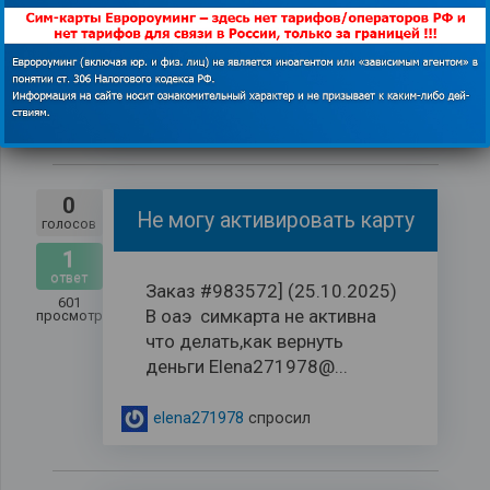
корзину не сохранил, как
просмотров
посмотреть, сколько гб
осталось?
79045171362
спросил
0
Не могу активировать карту
голосов
1
ответ
Заказ #983572] (25.10.2025)
601
В оаэ симкарта не активна
просмотров
что делать,как вернуть
деньги Elena271978@...
elena271978
спросил