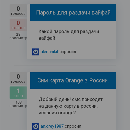
0
Пароль для раздачи вайфай
голосов
0
ответов
Какой пароль для раздачи
28
вайфай
просмотров
alenanikit
спросил
0
Сим карта Orange в России.
голосов
1
ответ
Добрый день! смс приходят
108
на данную карту в россии,
просмотров
испания orange?
an.drey1987
спросил