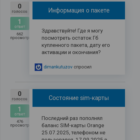
0
Информация о пакете
голосов
1
ответ
Здравствуйте! Где я могу
662
посмотреть остаток Гб
просмотров
купленного пакета, дату его
активации и окончания?
dimankutuzov
спросил
0
Состояние sim-карты
голосов
1
ответ
Последний раз пополнял
476
баланс SIM-карты Orange
просмотров
25.07.2025, телефоном не
пользовался. 17.09.2025 в...