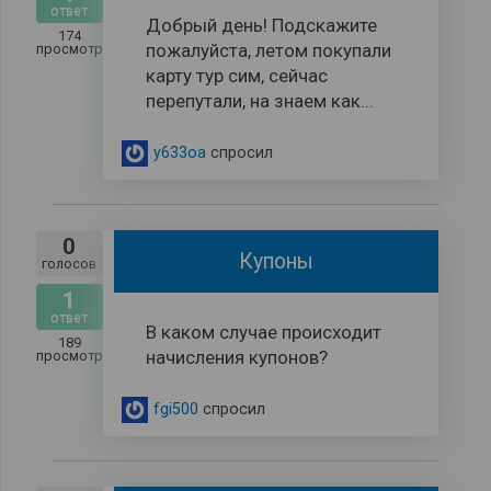
ответ
Добрый день! Подскажите
174
пожалуйста, летом покупали
просмотров
карту тур сим, сейчас
перепутали, на знаем как...
y633oa
спросил
0
Купоны
голосов
1
ответ
В каком случае происходит
189
начисления купонов?
просмотров
fgi500
спросил