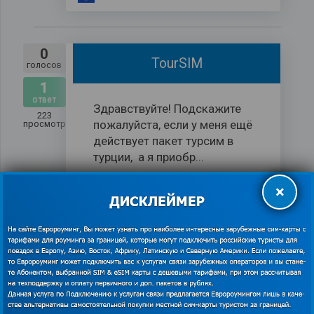
0
TourSIM
голосов
1
ответ
Здравствуйте! Подскажите
223
пожалуйста, если у меня ещё
просмотров
действует пакет турсим в
турции, а я приобр...
×
slon473
спросил
0
Пакет услуг.
голосов
1
ответ
Оплатил пакет услуг. А в
475