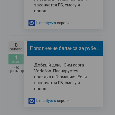
закончатся ГБ, смогу я
попол...
klimentyev.s
спросил
0
Пополнение баланса за рубежом.
голосов
1
ответ
Добрый день. Сим карта
460
Vodafon. Планируется
просмотров
поездка в Германию. Если
закончатся ГБ, смогу я
попол...
klimentyev.s
спросил