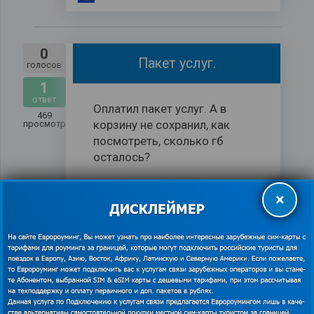
0
Пакет услуг.
голосов
1
ответ
Оплатил пакет услуг. А в
469
корзину не сохранил, как
просмотров
посмотреть, сколько гб
осталось?
79045171362
спросил
×
0
Не могу активировать карту
голосов
1
ответ
Заказ #983572] (25.10.2025)
593