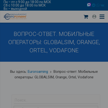
Пн – пт с 9:00 до 18:00 по МСК
Сб с 10:00 до 18:00 по МСК
Вс – выходной
ВОПРОС-ОТВЕТ. МОБИЛЬНЫЕ
ОПЕРАТОРЫ: GLOBALSIM, ORANGE,
ORTEL, VODAFONE
Вы здесь:
Euroroaming
Вопрос-ответ. Мобильные
keyboard_arrow_right
операторы: GLOBALSIM, Orange, Ortel, Vodafone