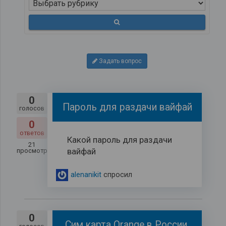
Задать вопрос
0
Пароль для раздачи вайфай
голосов
0
ответов
Какой пароль для раздачи
21
вайфай
просмотров
alenanikit
спросил
0
Сим карта Orange в России.