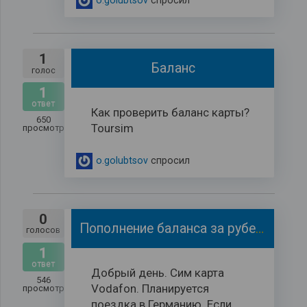
o.golubtsov
спросил
1
Баланс
голос
1
ответ
Как проверить баланс карты?
650
Toursim
просмотров
o.golubtsov
спросил
0
Пополнение баланса за рубежом.
голосов
1
ответ
Добрый день. Сим карта
546
Vodafon. Планируется
просмотров
поездка в Германию. Если