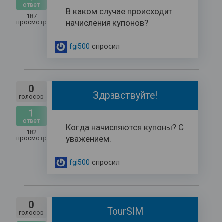
ответ
В каком случае происходит
187
начисления купонов?
просмотров
fgi500
спросил
0
Здравствуйте!
голосов
1
ответ
Когда начисляются купоны? С
182
уважением.
просмотров
fgi500
спросил
0
TourSIM
голосов