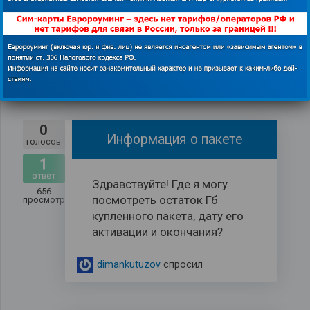
В оаэ симкарта не активна
просмотров
что делать,как вернуть
деньги Elena271978@...
elena271978
спросил
0
Информация о пакете
голосов
1
ответ
Здравствуйте! Где я могу
656
посмотреть остаток Гб
просмотров
купленного пакета, дату его
активации и окончания?
dimankutuzov
спросил