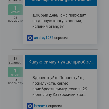
голосов
1
ответ
Добрый день! смс приходят
98
на данную карту в россии,
просмотров
испания orange?
an.drey1987
спросил
0
Какую симку лучше приобрести
голосов
1
ответ
Здравствуйте Посоветуйте,
84
пожалуйста, какую
просмотров
приобрести симку ,если я 29
июня лечу Катарскими ави...
larnatvik
спросил