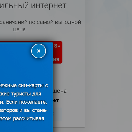
льный интернет
граничений по самой выгодной
цене
×
 действия тарифа 28 дней)
Доступные страны
а интернета разрешена
ская плата отсутствует
ТЬ
ПОДРОБНЕЕ