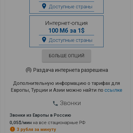
place
Доступные страны
Интернет-опция
100 Мб за 1$
place
Доступные страны
БОЛЬШЕ ОПЦИЙ
wifi_tethering
Раздача интернета разрешена
Дополнительную информацию о тарифах для
Европы, Турции и Азии можно найти по
ссылке
Звонки
phone
Звонки из Европы в Россию
0,05$/мин
на все стационарные РФ
new_releases
3 рубля за минуту