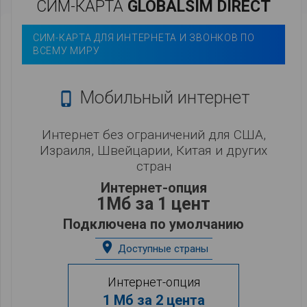
СИМ-КАРТА
GLOBALSIM DIRECT
СИМ-КАРТА ДЛЯ ИНТЕРНЕТА И ЗВОНКОВ ПО
ВСЕМУ МИРУ
Мобильный интернет

Интернет без ограничений для США,
Израиля, Швейцарии, Китая и других
стран
Интернет-опция
1Мб за 1 цент
Подключена по умолчанию
place
Доступные страны
Интернет-опция
1 Мб за 2 цента