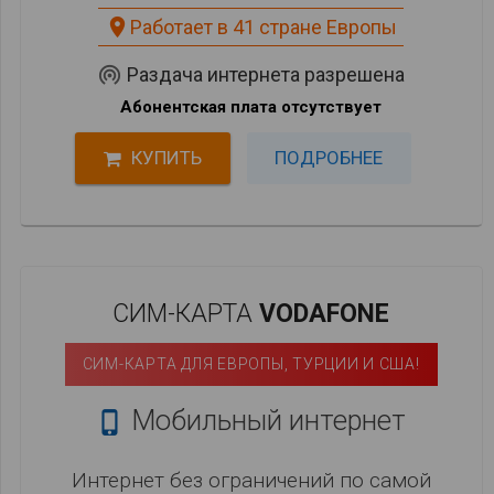
place
Работает в 41 стране Европы
wifi_tethering
Раздача интернета разрешена
Абонентская плата отсутствует
КУПИТЬ
ПОДРОБНЕЕ
СИМ-КАРТА
VODAFONE
СИМ-КАРТА ДЛЯ ЕВРОПЫ, ТУРЦИИ И США!
Мобильный интернет

Интернет без ограничений по самой