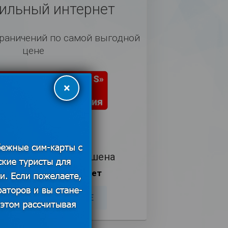
льный интернет
граничений по самой выгодной
цене
×
 действия тарифа 28 дней)
Доступные страны
а интернета разрешена
ская плата отсутствует
ТЬ
ПОДРОБНЕЕ