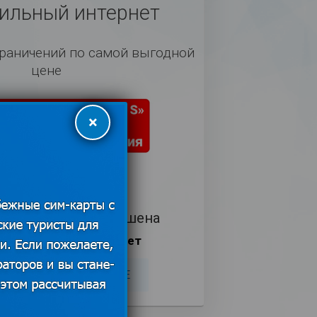
льный интернет
граничений по самой выгодной
цене
×
 действия тарифа 28 дней)
Доступные страны
а интернета разрешена
ская плата отсутствует
ТЬ
ПОДРОБНЕЕ