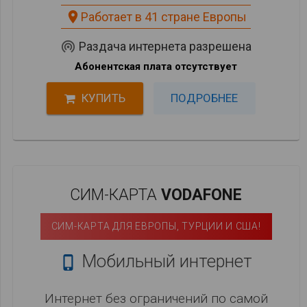
place
Работает в 41 стране Европы
wifi_tethering
Раздача интернета разрешена
Абонентская плата отсутствует
КУПИТЬ
ПОДРОБНЕЕ
СИМ-КАРТА
VODAFONE
СИМ-КАРТА ДЛЯ ЕВРОПЫ, ТУРЦИИ И США!
Мобильный интернет

Интернет без ограничений по самой