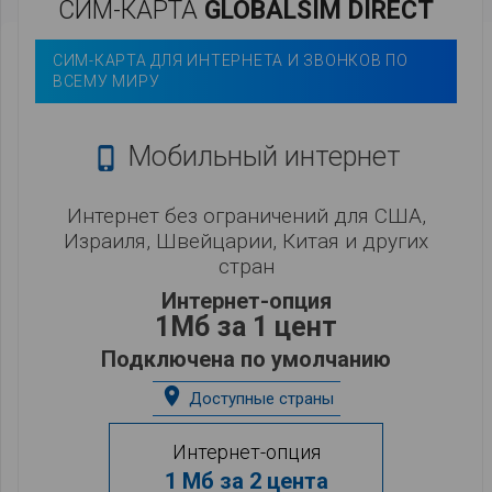
СИМ-КАРТА
GLOBALSIM DIRECT
СИМ-КАРТА ДЛЯ ИНТЕРНЕТА И ЗВОНКОВ ПО
ВСЕМУ МИРУ
Мобильный интернет

Интернет без ограничений для США,
Израиля, Швейцарии, Китая и других
стран
Интернет-опция
1Мб за 1 цент
Подключена по умолчанию
place
Доступные страны
Интернет-опция
1 Мб за 2 цента