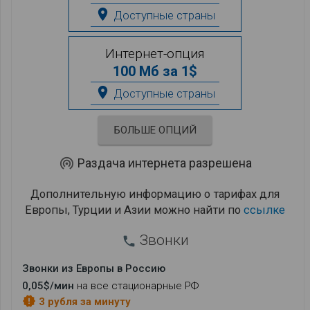
place
Доступные страны
Интернет-опция
100 Мб за 1$
place
Доступные страны
БОЛЬШЕ ОПЦИЙ
wifi_tethering
Раздача интернета разрешена
Дополнительную информацию о тарифах для
Европы, Турции и Азии можно найти по
ссылке
Звонки
phone
Звонки из Европы в Россию
0,05$/мин
на все стационарные РФ
new_releases
3 рубля за минуту