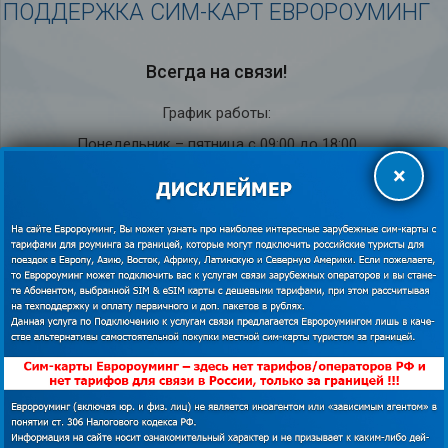
ПОДДЕРЖКА СИМ-КАРТ ЕВРОРОУМИНГ
Всегда на связи!
График работы:
Понедельник – пятница с 09:00 до 18:00
×
Суббота с 10:00 до 18:00
Воскресенье – выходной
Служба под­держки кли­ен­тов на рус­ском языке
8 (800) 555-28-34
(бесплатно по РФ)
+7 (495) 011-12-94
+7 (495) 011-12-54
info@euroaming.ru
Мессенджеры для связи с нами из-за границы