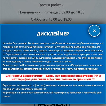
График работы:
Понедельник – пятница с 09:00 до 18:00
Суббота с 10:00 до 18:00
Воскресенье – выходной
×
Служба под­держки кли­ен­тов на рус­ском языке
8 (800) 555-28-34
(бесплатно по РФ)
+7 (495) 011-12-94
+7 (495) 011-12-54
info@euroaming.ru
Мессенджеры для связи с нами из-за границы