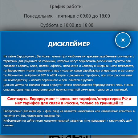
График работы:
Понедельник – пятница с 09:00 до 18:00
Суббота с 10:00 до 18:00
Воскресенье – выходной
×
Служба под­держки кли­ен­тов на рус­ском языке
8 (800) 555-28-34
(бесплатно по РФ)
+7 (495) 011-12-94
+7 (495) 011-12-54
info@euroaming.ru
Мессенджеры для связи с нами из-за границы