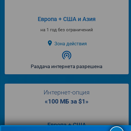
Европа + США и Азия
на 1 год без ограничений
place
Зона действия
wifi_tethering
Раздача интернета разрешена
Интернет-опция
«100 МБ за $1»
Европа + США