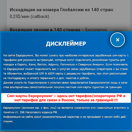
Исходящие на номера Глобалсим из 140 стран:
0,25$/мин (callback)
Входящие звонки в 140 странах
– Бесплатно
×
Подробнее о дополнительных услугах на
GLOBALSIM
ESIM
ПОДДЕРЖКА СИМ-КАРТ ЕВРОРОУМИНГ
Всегда на связи!