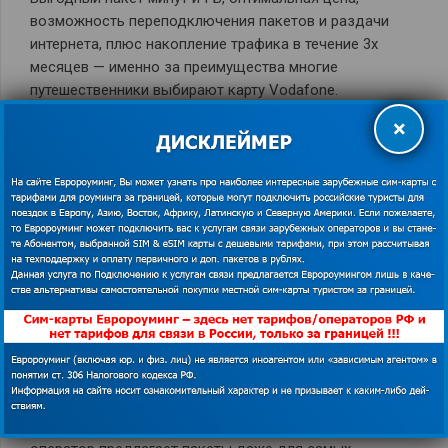
возможность переподключения пакетов и раздачи
интернета, плюс накопление трафика в течение 3х
месяцев — именно за преимущества многие
путешественники выбирают карту Vodafone.
×
О тарифе подробнее:
https://euroaming.ru/vodafone/
GlobalSim
Совсем недавно тарифы GlobalSim были обновлены и
стали еще более выгодными. Оставаться на связи за
рубежом стало еще проще. GlobalSim предлагает,
пожалуй, самые дешевые звонки, если речь идет о
голосовой связи из европейских государств в РФ. На
городские номера исходящий вызов будет стоить
$0,05/мин., на сотовые номера — $0,29/мин.
Зона действия карты включает в себя более 200 стран,