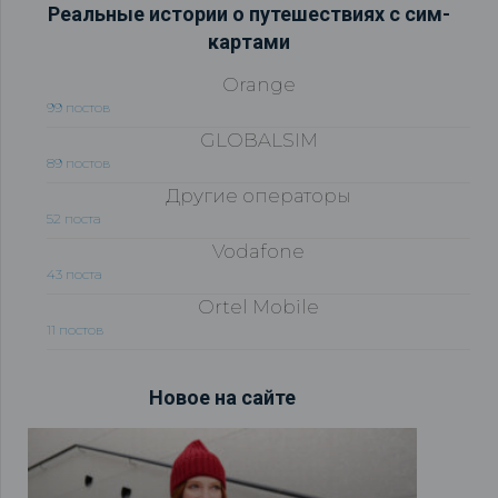
Реальные истории о путешествиях с сим-
картами
Orange
99 постов
GLOBALSIM
89 постов
Другие операторы
52 поста
Vodafone
43 поста
Ortel Mobile
11 постов
Новое на сайте