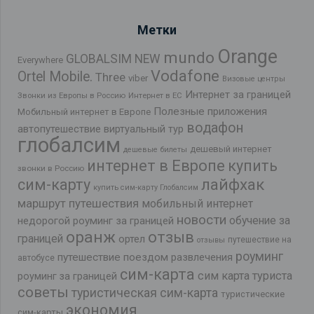
Метки
Orange
mundo
GLOBALSIM NEW
Everywhere
Vodafone
Ortel Mobile.
Three
viber
Визовые центры
Интернет за границей
Звонки из Европы в Россию
Интернет в ЕС
Полезные приложения
Мобильный интернет в Европе
водафон
автопутешествие
виртуальный тур
глобалсим
дешевый интернет
дешевые билеты
интернет в Европе
купить
звонки в Россию
лайфхак
сим-карту
купить сим-карту Глобалсим
маршрут путешествия
мобильный интернет
новости
обучение за
недорогой роуминг за границей
оранж
отзыв
границей
ортел
путешествие на
отзывы
роуминг
путешествие поездом
развлечения
автобусе
сим-карта
сим карта туриста
роуминг за границей
советы
туристическая сим-карта
туристические
экономия
сим-карты