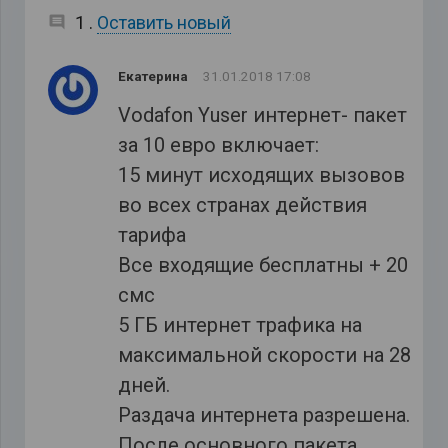
комментарий
1
.
Оставить новый
Екатерина
31.01.2018 17:08
Vodafon Yuser интернет- пакет
за 10 евро включает:
15 минут исходящих вызовов
во всех странах действия
тарифа
Все входящие бесплатны + 20
смс
5 ГБ интернет трафика на
максимальной скорости на 28
дней.
Раздача интернета разрешена.
После основного пакета