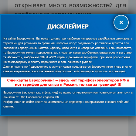
открывает много возможностей для
свободного перемещения.
×
*Изображения использованы из открытых
источников. В случае наличия прав на
❗
данный материал просим связаться с
редакцией для решения вопроса о
корректном указании авторства или
удаления изображения.
Показать
контакты